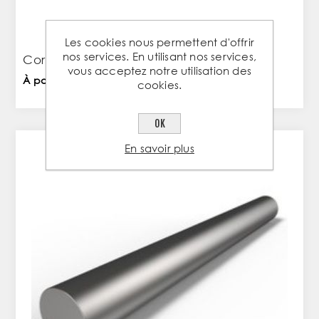
Les cookies nous permettent d'offrir
nos services. En utilisant nos services,
Cornière égale 50x50x5mm Acier LAC
vous acceptez notre utilisation des
À partir de 8,18 € TTC / PC
cookies.
OK
En savoir plus