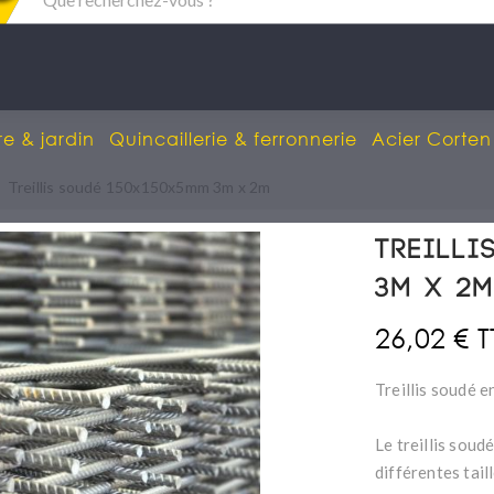
re & jardin
Quincaillerie & ferronnerie
Acier Corten
Treillis soudé 150x150x5mm 3m x 2m
Treilli
3m x 2
26,02 € 
Treillis soudé 
Le treillis soud
différentes tail