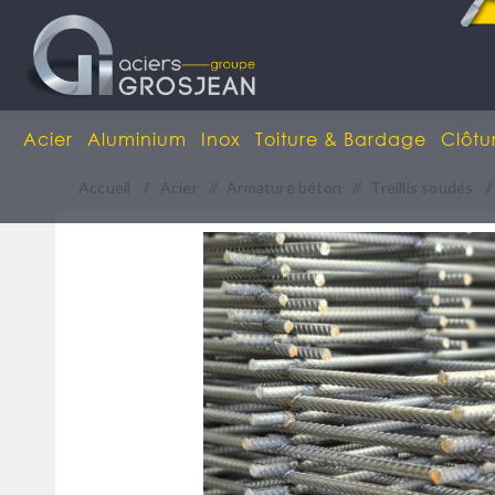
Acier
Aluminium
Inox
Toiture & Bardage
Clôtu
Accueil
/
Acier
/
Armature béton
/
Treillis soudés
/