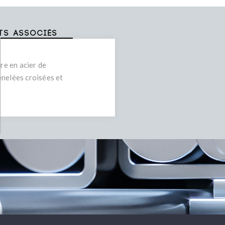
ts associés
re en acier de
enelées croisées et