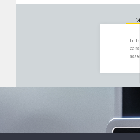
D
Le tr
cons
asse