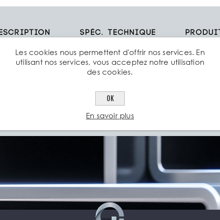
escription
Spéc. technique
Produi
Les cookies nous permettent d'offrir nos services. En
utilisant nos services, vous acceptez notre utilisation
eillis soudé d’Aciers Grosjean (ou paillasse à béton) est une armatu
des cookies.
truction pour le béton armé qui se présente en plaque de barres cr
mblées par soudure
OK
En savoir plus