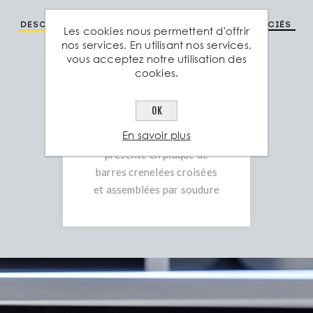
Description
Spéc. technique
Produits associés
Les cookies nous permettent d'offrir
nos services. En utilisant nos services,
vous acceptez notre utilisation des
Le treillis soudé d’Aciers
cookies.
Grosjean (ou paillasse à
béton) est une armature en
OK
acier de construction pour
En savoir plus
le béton armé qui se
présente en plaque de
barres crenelées croisées
et assemblées par soudure