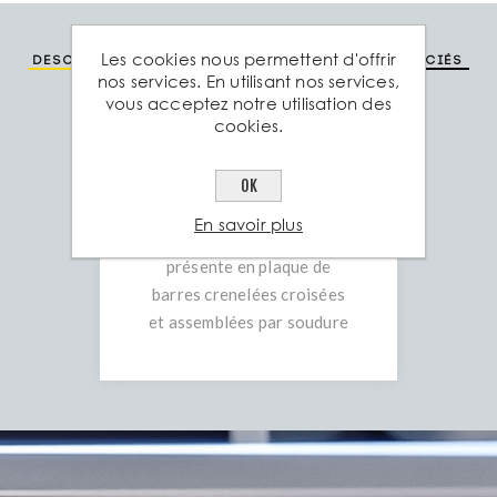
Les cookies nous permettent d'offrir
Description
Spéc. technique
Produits associés
nos services. En utilisant nos services,
vous acceptez notre utilisation des
cookies.
Le treillis soudé d’Aciers
Grosjean (ou paillasse à
béton) est une armature en
OK
acier de construction pour
En savoir plus
le béton armé qui se
présente en plaque de
barres crenelées croisées
et assemblées par soudure