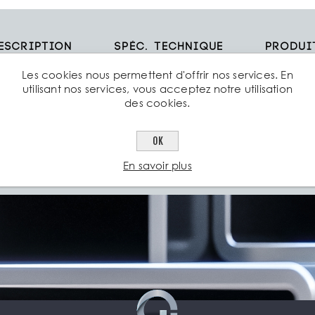
escription
Spéc. technique
Produi
Les cookies nous permettent d'offrir nos services. En
utilisant nos services, vous acceptez notre utilisation
eillis soudé d’Aciers Grosjean (ou paillasse à béton) est une armatu
des cookies.
truction pour le béton armé qui se présente en plaque de barres cr
mblées par soudure
OK
En savoir plus