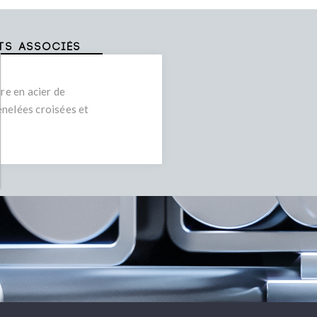
ts associés
re en acier de
enelées croisées et