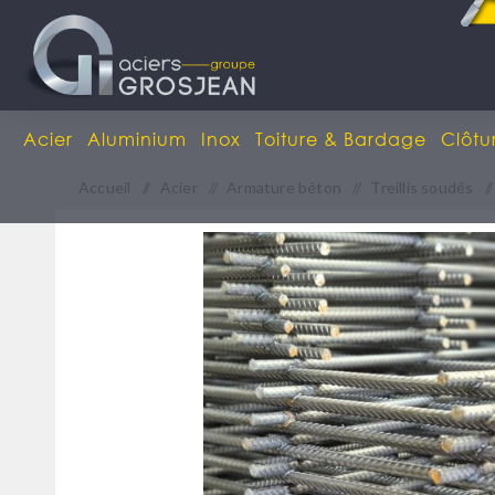
Acier
Aluminium
Inox
Toiture & Bardage
Clôtu
Accueil
/
Acier
/
Armature béton
/
Treillis soudés
/