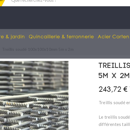
re & jardin
Quincaillerie & ferronnerie
Acier Corten
Treillis soudé 100x100x10mm 5m x 2m
Treilli
5m x 2
243,72 €
Treillis soudé 
Le treillis soud
différentes tail