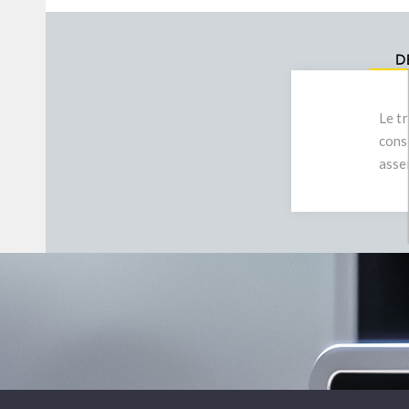
D
Le tr
cons
asse