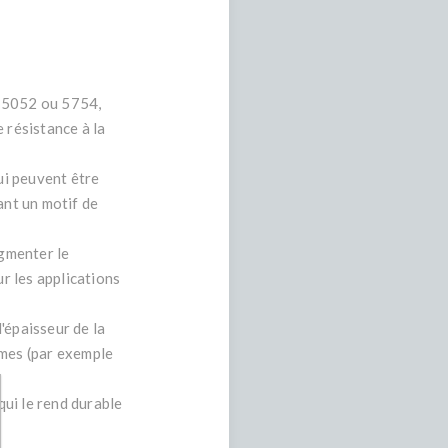
0, 5052 ou 5754,
 résistance à la
qui peuvent être
ant un motif de
ugmenter le
ur les applications
'épaisseur de la
rmes (par exemple
qui le rend durable