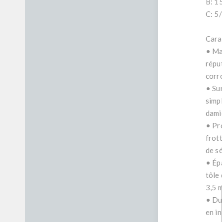
B: 1
C: 5
Cara
• Mat
répu
corr
• Sur
simp
dami
• Pro
frott
de sé
• Ép
tôle
3,5 
• Dur
en i