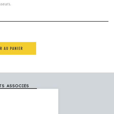
sseurs.
R AU PANIER
ts associés