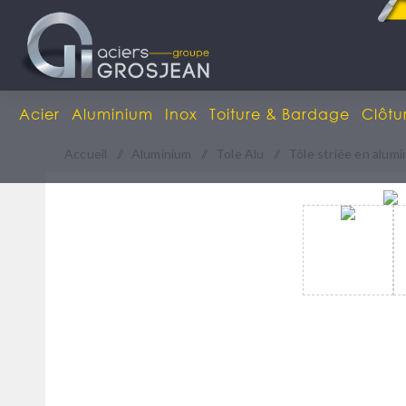
Acier
Aluminium
Inox
Toiture & Bardage
Clôtu
Accueil
/
Aluminium
/
Tole Alu
/
Tôle striée en alum