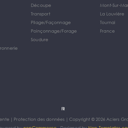
Découpe
Mont-Sur-Ma
Transport
La Louvière
Pilage/Façonnage
Tournai
e
Poinçonnage/Forage
France
Soudure
rronnerie
vente
｜
Protection des données
｜
Copyright © 2026 Aciers Gros
owered by
nopCommerce
Designed by
Nop-Templates.c