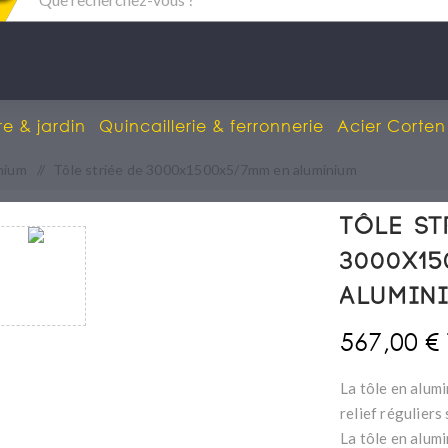
re & jardin
Quincaillerie & ferronnerie
Acier Corten
inium
/
Tôle striée de 3000x1500x5/7mm en aluminium
Tôle st
3000x15
alumin
567,00 €
La tôle en alumi
relief réguliers
La tôle en alumi