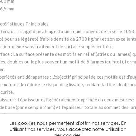
500 mm
/6,5 mm
ctéristiques Principales
ériau : Il s'agit d'un alliage d'aluminium, souvent de la série 105
té pour sa légèreté (faible densité de 2700 kg/m³) et son excellente
osion, même sans traitement de surface supplémentaire.
face : La surface présente des motifs en relief (stries ou larmes) 
les, doubles ou le plus souvent un motif de 5 larmes (quintet), form
er.
priétés antidérapantes : L'objectif principal de ces motifs est d'a
ement et de réduire le risque de glissade, rendant la tôle idéale po
curité.
aisseur : L'épaisseur est généralement exprimée en deux mesures : l
 de base (par exemple 2 mm) et l'épaisseur totale au sommet des la
mm).
abilité : L'aluminium est un matériau robuste qui ne rouille pas, ce 
Les cookies nous permettent d'offrir nos services. En
utilisant nos services, vous acceptez notre utilisation
ntérieur comme en extérieur.
des cookies.