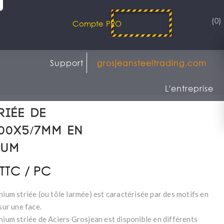
(0)
Compte PRO
Support
grosjeansteeltrading.com
L'entreprise
riée de
00x5/7mm en
ium
 TTC / PC
nium striée (ou tôle larmée) est caractérisée par des motifs en
 sur une face.
nium striée de Aciers Grosjean est disponible en différents