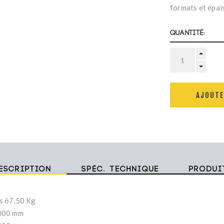
formats et épai
Quantité:
AJOUTE
escription
Spéc. technique
Produi
s 67,50 Kg
000 mm