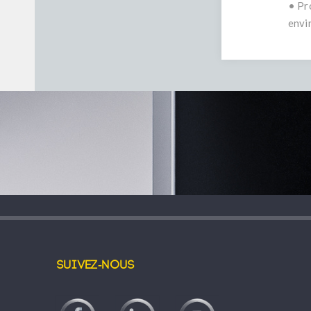
• Pr
envi
Suivez-nous