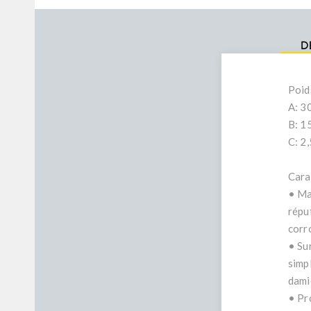
D
Poid
A: 3
B: 1
C: 2
Cara
• Mat
répu
corr
• Sur
simp
dami
• Pro