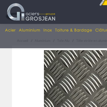
Acier
Aluminium
Inox
Toiture & Bardage
Clôtu
Accueil
/
Aluminium
/
Tole Alu
/
Tôle striée en alum