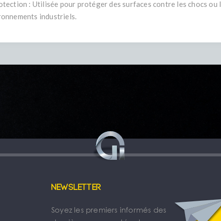
otection : Utilisée pour protéger des surfaces contre les chocs ou 
ronnements industriels.
Newsletter
Soyez les premiers informés des