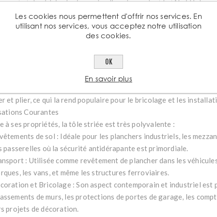
ement et de réduire le risque de glissade, rendant la tôle idéale po
curité.
Les cookies nous permettent d'offrir nos services. En
utilisant nos services, vous acceptez notre utilisation
aisseur : L'épaisseur est généralement exprimée en deux mesures : l
des cookies.
 de base (par exemple 2 mm) et l'épaisseur totale au sommet des la
mm).
OK
abilité : L'aluminium est un matériau robuste qui ne rouille pas, ce 
ntérieur comme en extérieur.
En savoir plus
ilité de travail : Bien que rigide, la tôle d'aluminium est relativeme
r et plier, ce qui la rend populaire pour le bricolage et les installa
isations Courantes
 à ses propriétés, la tôle striée est très polyvalente :
êtements de sol : Idéale pour les planchers industriels, les mezzani
s passerelles où la sécurité antidérapante est primordiale.
ansport : Utilisée comme revêtement de plancher dans les véhicules u
rques, les vans, et même les structures ferroviaires.
coration et Bricolage : Son aspect contemporain et industriel est p
assements de murs, les protections de portes de garage, les compt
rs projets de décoration.