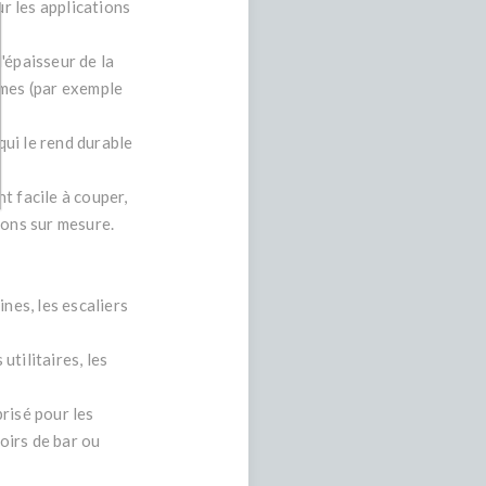
ur les applications
'épaisseur de la
rmes (par exemple
qui le rend durable
nt facile à couper,
tions sur mesure.
nes, les escaliers
tilitaires, les
risé pour les
oirs de bar ou