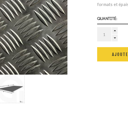
formats et épai
Quantité:
AJOUTE