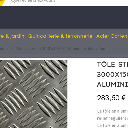
re & jardin
Quincaillerie & ferronnerie
Acier Corten
inium
/
Tôle striée de 3000x1500x2,5/4mm en aluminium
Tôle st
3000x15
alumin
283,50 €
La tôle en alumi
relief réguliers
La tôle en alumi