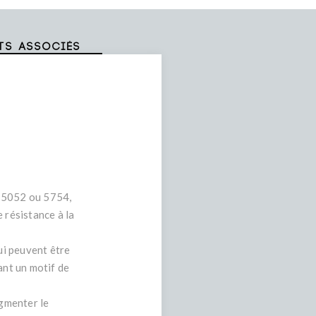
ts associés
0, 5052 ou 5754,
 résistance à la
qui peuvent être
ant un motif de
ugmenter le