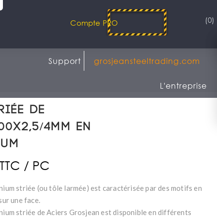
(0)
Compte PRO
Support
grosjeansteeltrading.com
L'entreprise
riée de
00x2,5/4mm en
ium
 TTC / PC
nium striée (ou tôle larmée) est caractérisée par des motifs en
 sur une face.
nium striée de Aciers Grosjean est disponible en différents