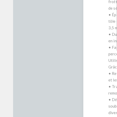
frott
de sé
• Ép
tôle
3,5 
• Dur
en i
• Fac
perce
Util
Grâce
• Rev
et le
• Tr
remo
• Dé
soub
dive