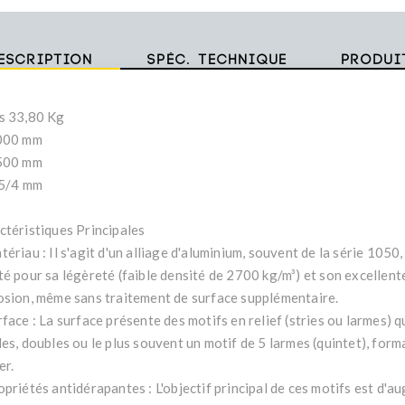
escription
Spéc. technique
Produi
s 33,80 Kg
000 mm
500 mm
,5/4 mm
ctéristiques Principales
ériau : Il s'agit d'un alliage d'aluminium, souvent de la série 105
té pour sa légèreté (faible densité de 2700 kg/m³) et son excellente
osion, même sans traitement de surface supplémentaire.
face : La surface présente des motifs en relief (stries ou larmes) 
les, doubles ou le plus souvent un motif de 5 larmes (quintet), form
er.
priétés antidérapantes : L'objectif principal de ces motifs est d'a