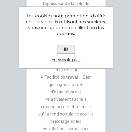
l'épaisseur de la tôle de
base (par exemple 2 mm) et
Les cookies nous permettent d'offrir
l'épaisseur totale au
nos services. En utilisant nos services,
sommet des larmes (par
vous acceptez notre utilisation des
exemple 3,5 mm).
cookies.
• Durabilité : L'aluminium
est un matériau robuste qui
OK
ne rouille pas, ce qui le rend
En savoir plus
durable en intérieur comme
en extérieur.
• Facilité de travail : Bien
que rigide, la tôle
d'aluminium est
relativement facile à
couper, percer et plier, ce
qui la rend populaire pour le
bricolage et les
installations sur mesure.