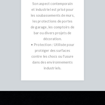
Son aspect contemporain
et industriel est prisé pour
les soubassements de murs,
les protections de portes
de garage, les comptoirs de
bar ou divers projets de
décoration.
• Protection : Utilisée pour
protéger des surfaces
contre les chocs ou l'usure
dans des environnements
industriels.