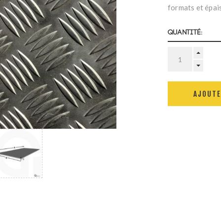
formats et épai
Quantité:
AJOUTE