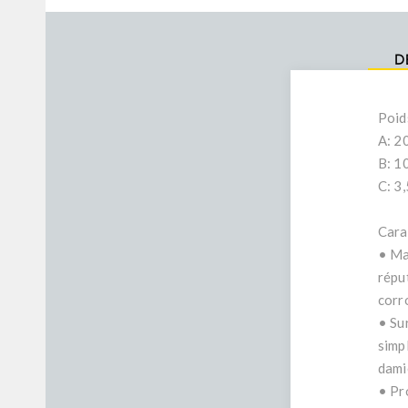
D
Poid
A: 2
B: 1
C: 3
Cara
• Mat
répu
corr
• Sur
simp
dami
• Pro