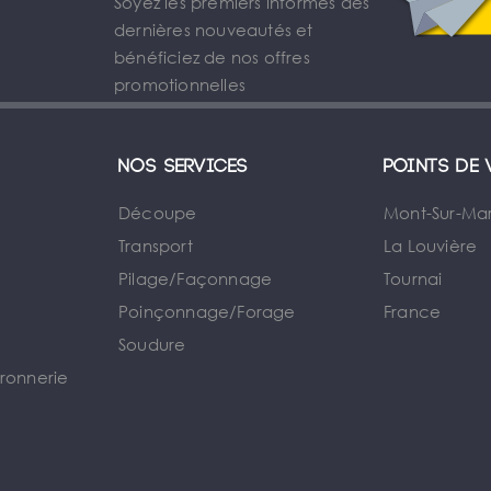
Soyez les premiers informés des
dernières nouveautés et
bénéficiez de nos offres
promotionnelles
Nos services
Points de 
Découpe
Mont-Sur-Ma
Transport
La Louvière
Pilage/Façonnage
Tournai
e
Poinçonnage/Forage
France
Soudure
rronnerie