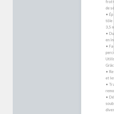
frott
de sé
• Ép
tôle
3,5 
• Dur
en i
• Fac
perce
Util
Grâce
• Rev
et le
• Tr
remo
• Dé
soub
dive