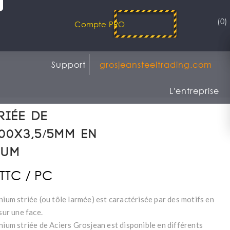
(0)
Compte PRO
Support
grosjeansteeltrading.com
L'entreprise
riée de
00x3,5/5mm en
ium
 TTC / PC
nium striée (ou tôle larmée) est caractérisée par des motifs en
 sur une face.
nium striée de Aciers Grosjean est disponible en différents