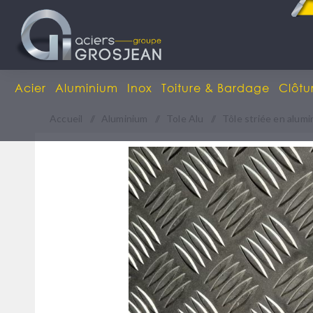
Acier
Aluminium
Inox
Toiture & Bardage
Clôtu
Accueil
/
Aluminium
/
Tole Alu
/
Tôle striée en alum