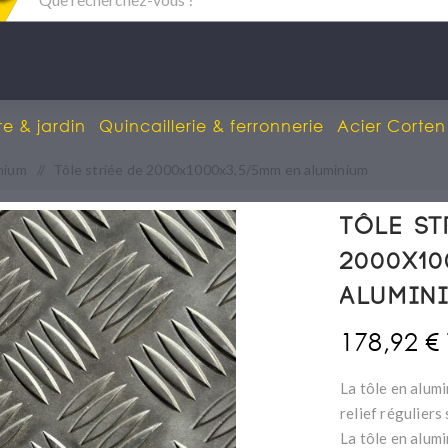
re & jardin
Quincaillerie & ferronnerie
Acier Corten
inium
/
Tôle striée de 2000x1000x3,5/5mm en aluminium
Tôle st
2000x10
alumin
178,92 €
La tôle en alumi
relief réguliers
La tôle en alumi