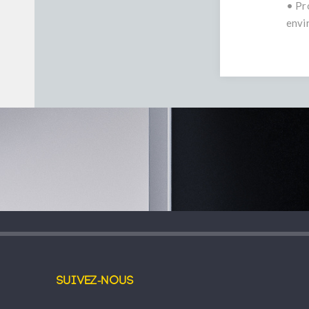
• Pr
envi
Suivez-nous