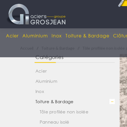
Acier
Aluminium
Inox
Toiture & Bardage
Clôtu
Accueil
/
Toiture & Bardage
/
Tôle profilée non isolée
Catégories
Acier
Aluminium
Inox
Toiture & Bardage
Tôle profilée non isolée
Panneau isolé