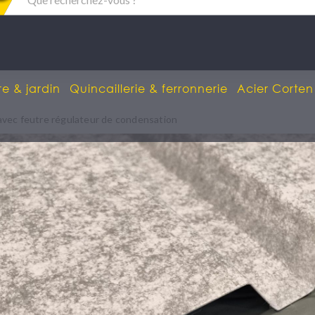
re & jardin
Quincaillerie & ferronnerie
Acier Corten
 avec feutre régulateur de condensation