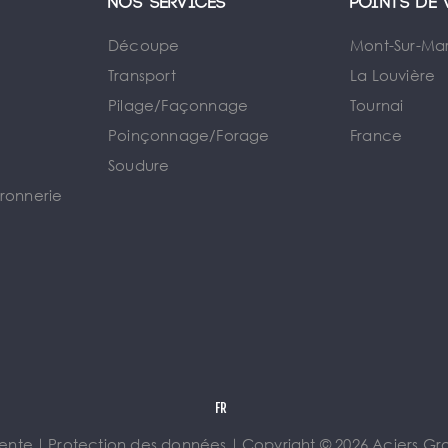
Nos services
Points de 
Découpe
Mont-Sur-Ma
Transport
La Louvière
Pilage/Façonnage
Tournai
e
Poinçonnage/Forage
France
Soudure
rronnerie
vente
｜
Protection des données
｜
Copyright © 2026 Aciers Gros