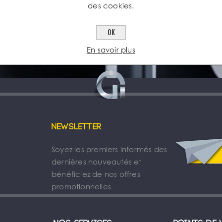
des cookies.
OK
En savoir plus
Newsletter
Soyez les premiers informés des
dernières nouveautés et
bénéficiez de nos offres
promotionnelles