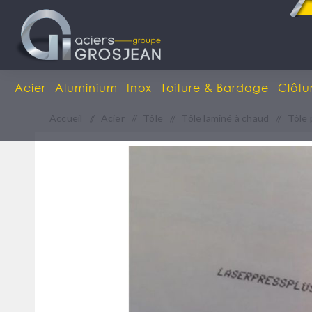
Acier
Aluminium
Inox
Toiture & Bardage
Clôtu
Accueil
/
Acier
/
Tôle
/
Tôle laminé à chaud
/
Tôle