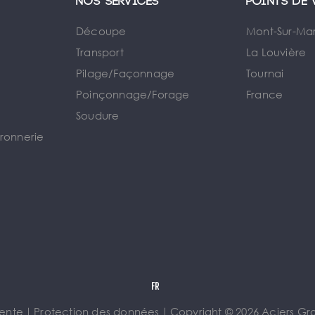
Nos services
Points de 
Découpe
Mont-Sur-Ma
Transport
La Louvière
Pilage/Façonnage
Tournai
e
Poinçonnage/Forage
France
Soudure
rronnerie
vente
｜
Protection des données
｜
Copyright © 2026 Aciers Gros