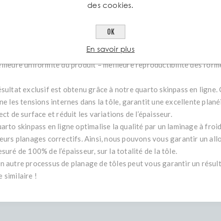
vure minimisée.
des cookies.
tages pour le pliage, l’emboutissage et le poinçonnage automatiqu
OK
ute limite élastique = formage à froid excellent.
En savoir plus
lérances de planéité de max. 3mm/m jusqu’à LaserpressPlus® 460
illeure uniformité du produit = meilleure reproductibilité des form
ésultat exclusif est obtenu grâce à notre quarto skinpass en ligne.
ne les tensions internes dans la tôle, garantit une excellente plané
ect de surface et réduit les variations de l’épaisseur.
uarto skinpass en ligne optimalise la qualité par un laminage à fro
ieurs planages correctifs. Ainsi, nous pouvons vous garantir un al
suré de 100% de l’épaisseur, sur la totalité de la tôle.
n autre processus de planage de tôles peut vous garantir un résul
 similaire !