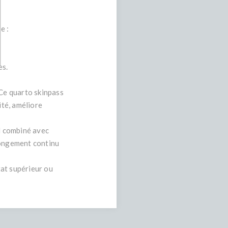
e :
es.
 Ce quarto skinpass
ité, améliore
id combiné avec
longement continu
tat supérieur ou