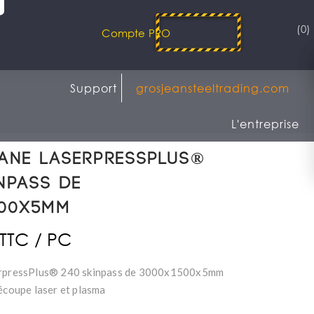
(0)
Compte PRO
Support
grosjeansteeltrading.com
L'entreprise
ane LaserpressPlus®
npass de
500x5mm
 TTC / PC
erpressPlus® 240 skinpass de 3000x1500x5mm
découpe laser et plasma