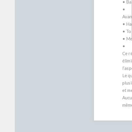
• Ba
•
Avan
• Ha
• To
• Me
•
Ce r
élimi
l’asp
Le q
plus
et me
Aucu
même