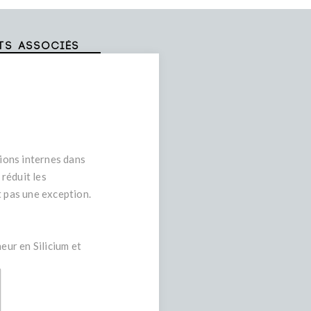
ts associés
sions internes dans
 réduit les
t pas une exception.
eur en Silicium et