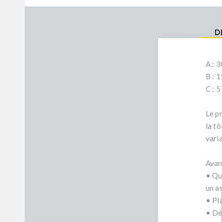
D
A : 
B : 
C : 
Le pr
la tô
vari
Avan
• Qua
un a
• Pl
• Dé