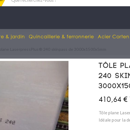
re & jardin
Quincaillerie & ferronnerie
Acier Corten
 plane LaserpressPlus® 240 skinpass de 3000x1500x5mm
Tôle pl
240 ski
3000x1
410,64 €
Tôle plane Las
Idéale pour la 