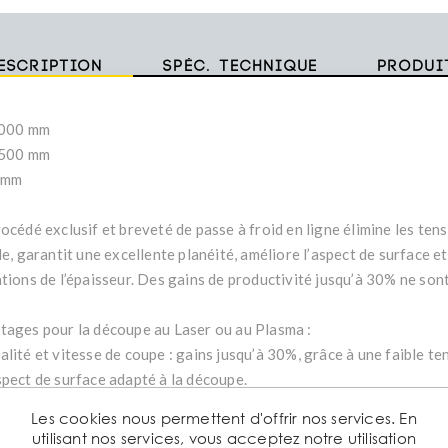
escription
Spéc. technique
Produi
3000 mm
1500 mm
5 mm
océdé exclusif et breveté de passe à froid en ligne élimine les ten
le, garantit une excellente planéité, améliore l’aspect de surface et
ations de l’épaisseur. Des gains de productivité jusqu’à 30% ne son
tages pour la découpe au Laser ou au Plasma :
lité et vitesse de coupe : gains jusqu’à 30%, grâce à une faible ten
spect de surface adapté à la découpe.
anéité parfaite.
Les cookies nous permettent d'offrir nos services. En
formation plus limitée de la pièce découpée.
utilisant nos services, vous acceptez notre utilisation