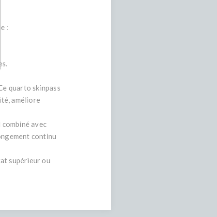
e :
es.
 Ce quarto skinpass
ité, améliore
id combiné avec
longement continu
tat supérieur ou