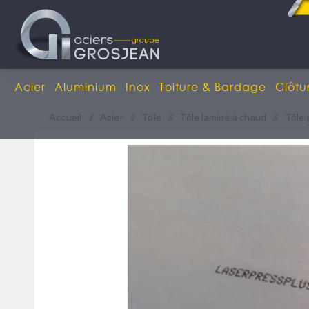
Acier
Aluminium
Inox
Toiture & Bardage
Clôtu
Accueil
/
Acier
/
Tôle
/
Tôle laminé à chaud
/
Tôle