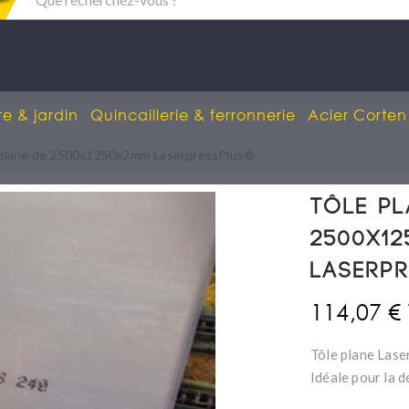
re & jardin
Quincaillerie & ferronnerie
Acier Corten
 plane de 2500x1250x2mm LaserpressPlus®
Tôle pl
2500x1
Laserp
114,07 €
Tôle plane Las
Idéale pour la 