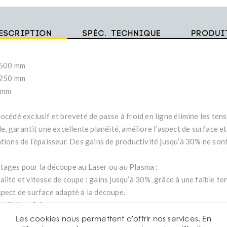
escription
Spéc. technique
Produi
2500 mm
1250 mm
2 mm
océdé exclusif et breveté de passe à froid en ligne élimine les ten
le, garantit une excellente planéité, améliore l’aspect de surface et
ations de l’épaisseur. Des gains de productivité jusqu’à 30% ne son
tages pour la découpe au Laser ou au Plasma :
lité et vitesse de coupe : gains jusqu’à 30%, grâce à une faible ten
spect de surface adapté à la découpe.
anéité parfaite.
formation plus limitée de la pièce découpée.
Les cookies nous permettent d'offrir nos services. En