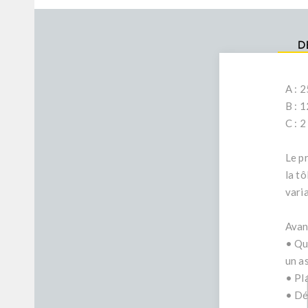
D
A : 
B : 
C : 
Le pr
la tô
vari
Avan
• Qua
un a
• Pl
• Dé