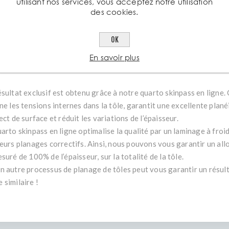
utilisant nos services, vous acceptez notre utilisation
vure minimisée.
des cookies.
tages pour le pliage, l’emboutissage et le poinçonnage automatiqu
OK
ute limite élastique = formage à froid excellent.
lérances de planéité de max. 3mm/m jusqu’à LaserpressPlus® 460
En savoir plus
illeure uniformité du produit = meilleure reproductibilité des form
ésultat exclusif est obtenu grâce à notre quarto skinpass en ligne.
ne les tensions internes dans la tôle, garantit une excellente plané
ect de surface et réduit les variations de l’épaisseur.
uarto skinpass en ligne optimalise la qualité par un laminage à fro
ieurs planages correctifs. Ainsi, nous pouvons vous garantir un al
suré de 100% de l’épaisseur, sur la totalité de la tôle.
n autre processus de planage de tôles peut vous garantir un résul
 similaire !