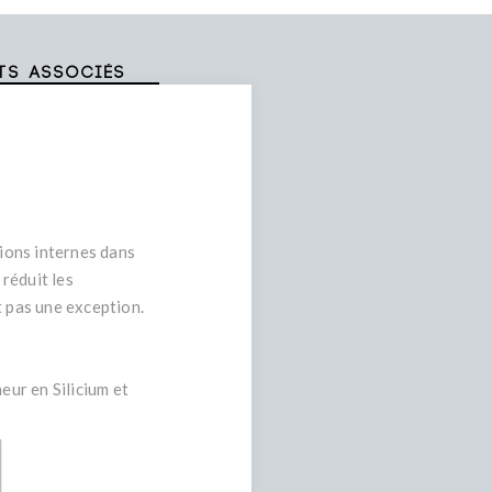
ts associés
sions internes dans
 réduit les
t pas une exception.
eur en Silicium et