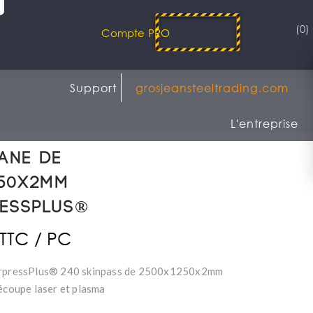
(0)
Compte PRO
Support
grosjeansteeltrading.com
L'entreprise
ane de
250x2mm
ressPlus®
 TTC / PC
erpressPlus® 240 skinpass de 2500x1250x2mm
découpe laser et plasma