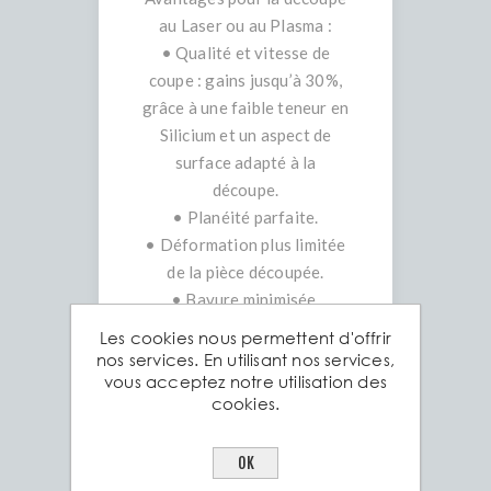
au Laser ou au Plasma :
• Qualité et vitesse de
coupe : gains jusqu’à 30%,
grâce à une faible teneur en
Silicium et un aspect de
surface adapté à la
découpe.
• Planéité parfaite.
• Déformation plus limitée
de la pièce découpée.
• Bavure minimisée.
•
Les cookies nous permettent d'offrir
Avantages pour le pliage,
nos services. En utilisant nos services,
vous acceptez notre utilisation des
l’emboutissage et le
cookies.
poinçonnage automatique :
• Haute limite élastique =
OK
formage à froid excellent.