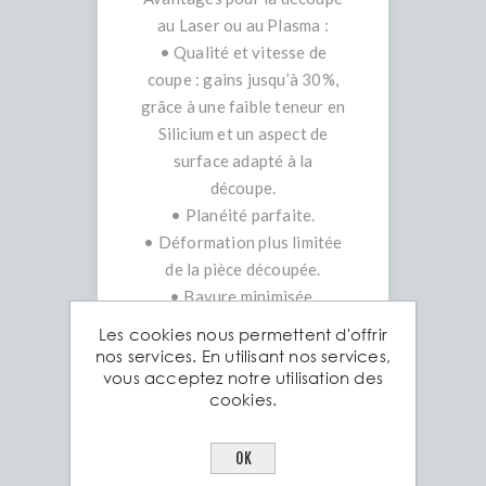
au Laser ou au Plasma :
• Qualité et vitesse de
coupe : gains jusqu’à 30%,
grâce à une faible teneur en
Silicium et un aspect de
surface adapté à la
découpe.
• Planéité parfaite.
• Déformation plus limitée
de la pièce découpée.
• Bavure minimisée.
•
Les cookies nous permettent d'offrir
Avantages pour le pliage,
nos services. En utilisant nos services,
vous acceptez notre utilisation des
l’emboutissage et le
cookies.
poinçonnage automatique :
• Haute limite élastique =
OK
formage à froid excellent.