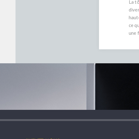
La t
dive
haut
ce q
une 