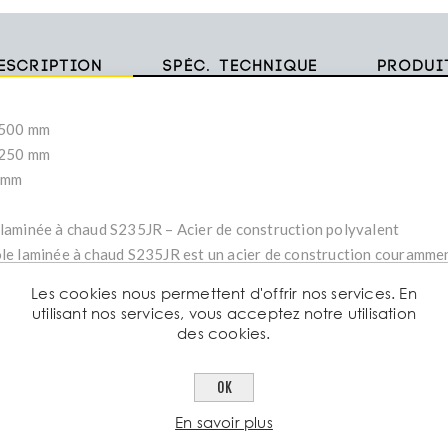
escription
Spéc. technique
Produi
2500 mm
1250 mm
5 mm
 laminée à chaud S235JR – Acier de construction polyvalent
ôle laminée à chaud S235JR est un acier de construction courammen
rs secteurs industriels et de la construction. Grâce à son procédé d
Les cookies nous permettent d'offrir nos services. En
e température, elle offre une surface légèrement rugueuse et une 
utilisant nos services, vous acceptez notre utilisation
ui la rend idéale pour des applications nécessitant une résistance m
des cookies.
facilité de transformation
OK
En savoir plus
 laminée à chaud S235JR – Acier de construction polyvalent