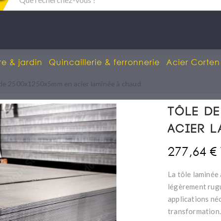
re & jardin
Quincaillerie & ferronnerie
Acier Corten
de 2500x1250x5mm en acier laminée à chaud
Tôle de
acier 
277,64 €
La tôle laminée
légèrement rugu
applications néc
transformation.