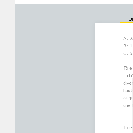
D
A : 
B : 
C : 
Tôle
La t
dive
haut
ce q
une 
Tôle