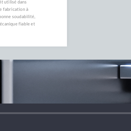
t utilisé dans
e fabrication à
bonne soudabilité,
écanique fiable et