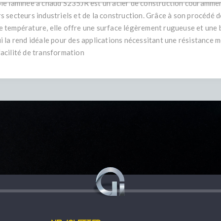
ôle laminée à chaud S235JR est un acier de construction courammen
rs secteurs industriels et de la construction. Grâce à son procédé d
e température, elle offre une surface légèrement rugueuse et une 
ui la rend idéale pour des applications nécessitant une résistance m
facilité de transformation