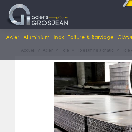
Acier
Aluminium
Inox
Toiture & Bardage
Clôtu
Accueil
/
Acier
/
Tôle
/
Tôle laminé à chaud
/
Tôle 