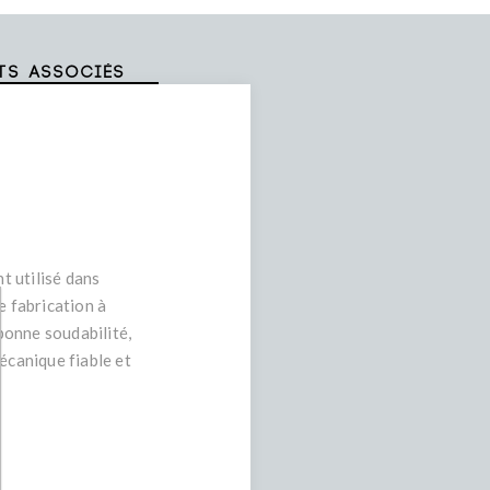
ts associés
t utilisé dans
e fabrication à
bonne soudabilité,
écanique fiable et