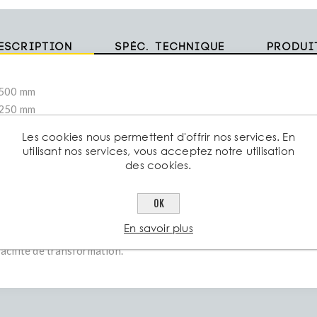
escription
Spéc. technique
Produi
2500 mm
1250 mm
3 mm
Les cookies nous permettent d'offrir nos services. En
utilisant nos services, vous acceptez notre utilisation
 laminée à chaud S235JR – Acier de construction polyvalent
des cookies.
ôle laminée à chaud S235JR est un acier de construction courammen
rs secteurs industriels et de la construction. Grâce à son procédé d
OK
e température, elle offre une surface légèrement rugueuse et une 
En savoir plus
ui la rend idéale pour des applications nécessitant une résistance m
facilité de transformation.