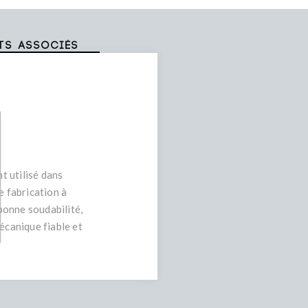
ts associés
t utilisé dans
e fabrication à
bonne soudabilité,
écanique fiable et