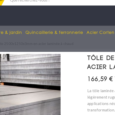
re & jardin
Quincaillerie & ferronnerie
Acier Corten
de 2500x1250x3mm en acier laminée à chaud
Tôle de
acier 
166,59 €
La tôle laminée
légèrement rugu
applications néc
transformation.