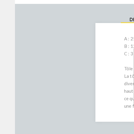
D
A : 
B : 
C : 
Tôle
La t
dive
haut
ce q
une 