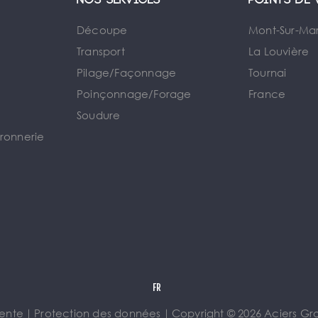
Nos services
Points de 
Découpe
Mont-Sur-Ma
Transport
La Louvière
Pilage/Façonnage
Tournai
e
Poinçonnage/Forage
France
Soudure
rronnerie
vente
｜
Protection des données
｜
Copyright © 2026 Aciers Gros