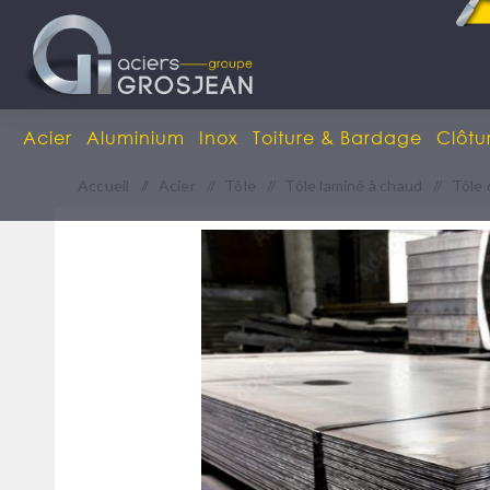
Acier
Aluminium
Inox
Toiture & Bardage
Clôtu
Accueil
/
Acier
/
Tôle
/
Tôle laminé à chaud
/
Tôle 