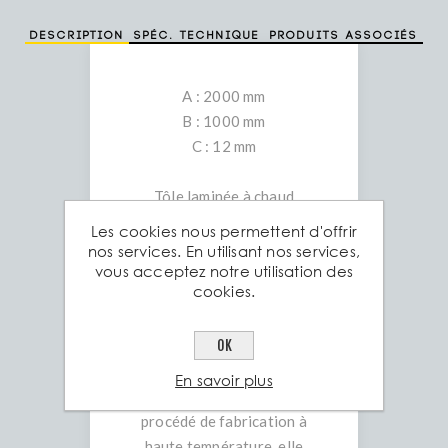
Description
Spéc. technique
Produits associés
A : 2000 mm
B : 1000 mm
C : 12 mm
Tôle laminée à chaud
S235JR – Acier de
Les cookies nous permettent d'offrir
construction polyvalent
nos services. En utilisant nos services,
vous acceptez notre utilisation des
La tôle laminée à chaud
cookies.
S235JR est un acier de
construction couramment
OK
utilisé dans divers secteurs
industriels et de la
En savoir plus
construction. Grâce à son
procédé de fabrication à
haute température, elle