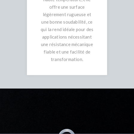
offre une surface
légèrement rugueuse et
une bonne soudabilité, ce
qui la rend idéale pour des
applications nécessitant
une résistance mécanique
fiable et une facilité de
transformation.