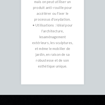
mais on peut utiliser un
produit anti-rouille pour
accélérer ou fixer le
processus d'oxydation.
• Utilisations : Idéal pour
l'architecture,
lesaménagement
extérieurs, les sculptures,
et même le mobilier de
jardin, en raison de sa
robustesse et de son
esthétique unique.