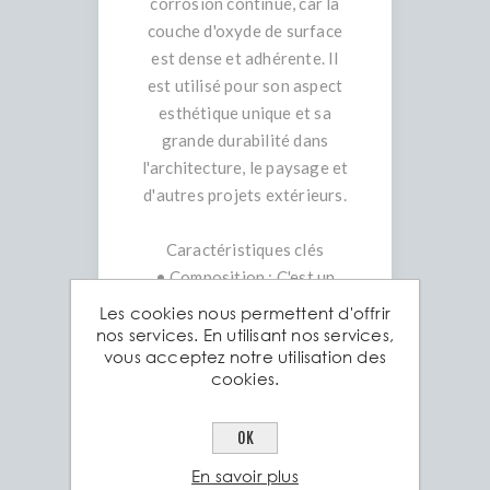
corrosion continue, car la
couche d'oxyde de surface
est dense et adhérente. Il
est utilisé pour son aspect
esthétique unique et sa
grande durabilité dans
l'architecture, le paysage et
d'autres projets extérieurs.
Caractéristiques clés
• Composition : C'est un
alliage d'acier contenant du
Les cookies nous permettent d'offrir
cuivre, du chrome et du
nos services. En utilisant nos services,
vous acceptez notre utilisation des
nickel.
cookies.
• Oxydation contrôlée : La
tôle est livrée brute, de
OK
couleur grise. L'oxydation
commence naturellement
En savoir plus