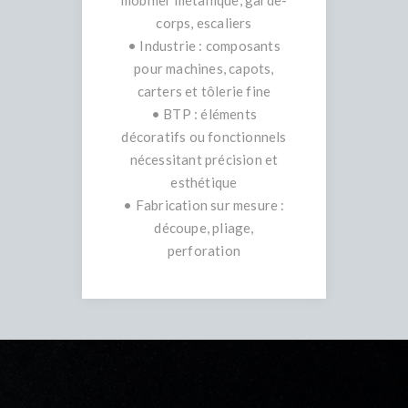
mobilier métallique, garde-
corps, escaliers
• Industrie : composants
pour machines, capots,
carters et tôlerie fine
• BTP : éléments
décoratifs ou fonctionnels
nécessitant précision et
esthétique
• Fabrication sur mesure :
découpe, pliage,
perforation