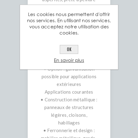
ou à revêtir
Les cookies nous permettent d'offrir
• Propriétés :
nos services. En utilisant nos services,
• Tolérance dimensionnelle
vous acceptez notre utilisation des
élevée
cookies.
• Bonne soudabilité et
formabilité
OK
• Finition uniforme et
En savoir plus
esthétique
• Option : galvanisation
possible pour applications
extérieures
Applications courantes
• Construction métallique :
panneaux de structures
légères, cloisons,
habillages
• Ferronnerie et design :