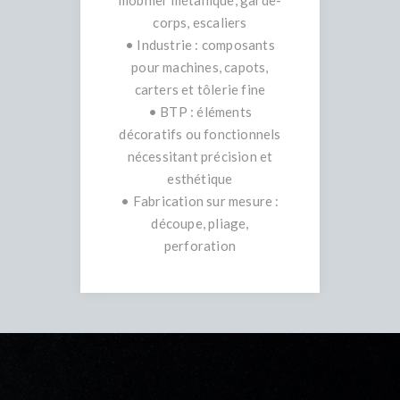
mobilier métallique, garde-
corps, escaliers
• Industrie : composants
pour machines, capots,
carters et tôlerie fine
• BTP : éléments
décoratifs ou fonctionnels
nécessitant précision et
esthétique
• Fabrication sur mesure :
découpe, pliage,
perforation