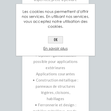
ou à revêtir
Les cookies nous permettent d'offrir
• Propriétés :
nos services. En utilisant nos services,
• Tolérance dimensionnelle
vous acceptez notre utilisation des
élevée
cookies.
• Bonne soudabilité et
formabilité
OK
• Finition uniforme et
En savoir plus
esthétique
• Option : galvanisation
possible pour applications
extérieures
Applications courantes
• Construction métallique :
panneaux de structures
légères, cloisons,
habillages
• Ferronnerie et design :