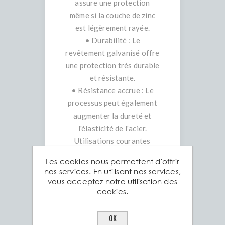
assure une protection
même si la couche de zinc
est légèrement rayée.
• Durabilité : Le
revêtement galvanisé offre
une protection très durable
et résistante.
• Résistance accrue : Le
processus peut également
augmenter la dureté et
l'élasticité de l'acier.
Utilisations courantes
• Construction : Bardages,
Les cookies nous permettent d'offrir
brise-vents, garde-corps,
nos services. En utilisant nos services,
tuyaux, et structures.
vous acceptez notre utilisation des
cookies.
• Industrie automobile :
Fabrication de carrosseries
et de pièces de châssis pour
OK