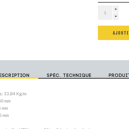
AJOUTE
escription
Spéc. technique
Produi
s: 33,84 Kg/m
40 mm
5 mm
,5 mm