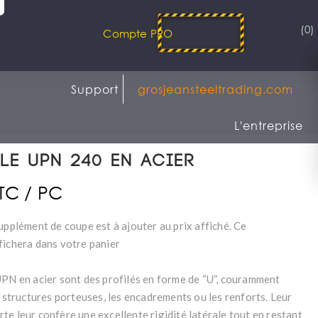
(0)
Compte PRO
Support
grosjeansteeltrading.com
L'entreprise
le UPN 240 en acier
TTC / PC
upplément de coupe est à ajouter au prix affiché. Ce
fichera dans votre panier
UPN en acier sont des profilés en forme de “U”, couramment
s structures porteuses, les encadrements ou les renforts. Leur
te leur confère une excellente rigidité latérale tout en restant