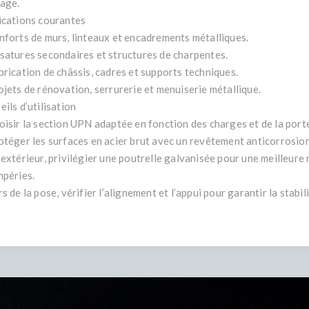
tage.
ications courantes
nforts de murs, linteaux et encadrements métalliques.
satures secondaires et structures de charpentes.
brication de châssis, cadres et supports techniques.
ojets de rénovation, serrurerie et menuiserie métallique.
ils d’utilisation
oisir la section UPN adaptée en fonction des charges et de la port
otéger les surfaces en acier brut avec un revêtement anticorrosion
 extérieur, privilégier une poutrelle galvanisée pour une meilleure
mpéries.
s de la pose, vérifier l’alignement et l’appui pour garantir la stabili