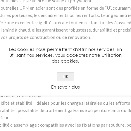
poutrelles UPN : un profilé solide et polyvalent
poutrelles UPN en acier sont des profilés en forme de “U”, couramme
ctures porteuses, les encadrements ou les renforts. Leur géométri
ère une excellente rigidité latérale tout en restant faciles à assem
r laminé à chaud, elles garantissent robustesse, durabilité et préci
 vos projets de construction ou de rénovation.
ctéristiques des poutrelles UPN
Les cookies nous permettent d'offrir nos services. En
filé en “U” symétrique, offrant une bonne résistance à la flexion et
utilisant nos services, vous acceptez notre utilisation
ier laminé à chaud certifié (S235 ou S275).
des cookies.
ngueurs standards de 3 à 12 mètres, avec découpe sur mesure disp
itions possibles : brut, peint ou galvanisé, selon l’environnement d’
OK
tages des poutrelles UPN
En savoir plus
ande polyvalence : s’intègrent aussi bien dans des structures méta
drements ou linteaux.
idité et stabilité : idéales pour les charges latérales ou les effort
rabilité : possibilité de traitement galvanisé ou peinture antirouil
ieur.
cilité d’assemblage : compatibles avec les fixations par soudure, 