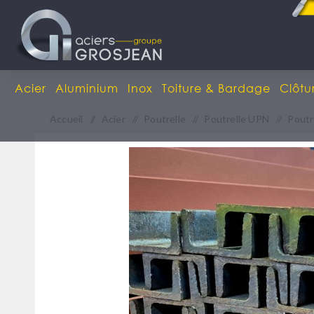
Acier
Aluminium
Inox
Toiture & Bardage
Clôtu
Accueil
/
Acier
/
Poutrelle
/
Poutrelle UPN
/
Poutr