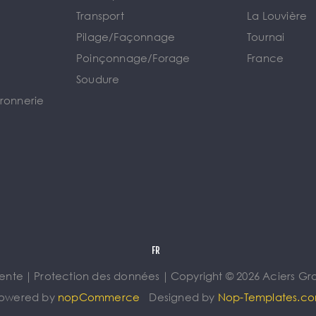
Transport
La Louvière
Pilage/Façonnage
Tournai
e
Poinçonnage/Forage
France
Soudure
rronnerie
vente
｜
Protection des données
｜
Copyright © 2026 Aciers Gros
owered by
nopCommerce
Designed by
Nop-Templates.c