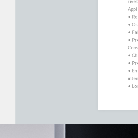
rive
Appl
• Re
• Os
• Fa
• Pr
Conse
• Ch
• Pr
• En
inte
• Lor