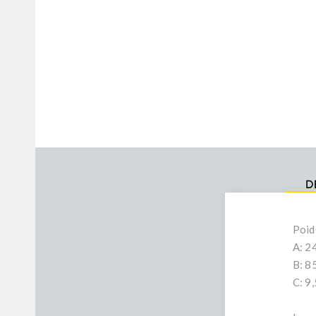
D
Poid
A: 2
B: 8
C: 9