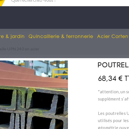
re & jardin
Quincaillerie & ferronnerie
Acier Corten
elle UPN 240 en acier
Poutrel
68,34 € 
*attention, un s
supplément s’af
Les poutrelles 
utilisés pour le
géométrie ouver