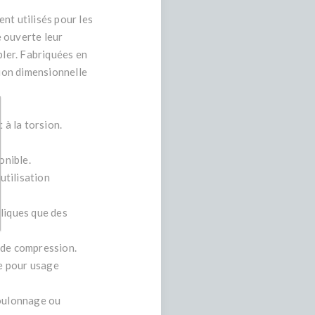
nt utilisés pour les
e ouverte leur
bler. Fabriquées en
sion dimensionnelle
 à la torsion.
onible.
utilisation
lliques que des
s de compression.
le pour usage
boulonnage ou