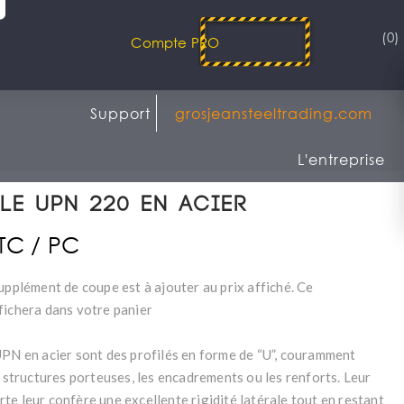
(0)
Compte PRO
Support
grosjeansteeltrading.com
L'entreprise
le UPN 220 en acier
TTC / PC
upplément de coupe est à ajouter au prix affiché. Ce
fichera dans votre panier
UPN en acier sont des profilés en forme de “U”, couramment
s structures porteuses, les encadrements ou les renforts. Leur
te leur confère une excellente rigidité latérale tout en restant