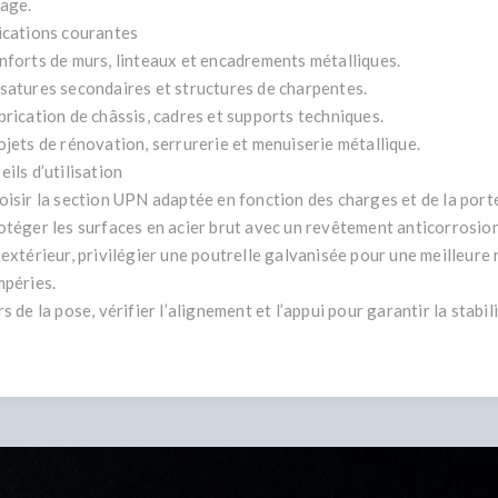
tage.
ications courantes
nforts de murs, linteaux et encadrements métalliques.
satures secondaires et structures de charpentes.
brication de châssis, cadres et supports techniques.
ojets de rénovation, serrurerie et menuiserie métallique.
ils d’utilisation
oisir la section UPN adaptée en fonction des charges et de la port
otéger les surfaces en acier brut avec un revêtement anticorrosion
 extérieur, privilégier une poutrelle galvanisée pour une meilleure
mpéries.
s de la pose, vérifier l’alignement et l’appui pour garantir la stabili