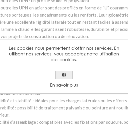
poutrelles UPN : un profilé solide et polyvalent
poutrelles UPN en acier sont des profilés en forme de “U”, couramme
ctures porteuses, les encadrements ou les renforts. Leur géométri
ère une excellente rigidité latérale tout en restant faciles à assem
r laminé à chaud, elles garantissent robustesse, durabilité et préci
 vos projets de construction ou de rénovation.
ctéristiques des poutrelles UPN
Les cookies nous permettent d'offrir nos services. En
filé en “U” symétrique, offrant une bonne résistance à la flexion et
utilisant nos services, vous acceptez notre utilisation
ier laminé à chaud certifié (S235 ou S275).
des cookies.
ngueurs standards de 3 à 12 mètres, avec découpe sur mesure disp
itions possibles : brut, peint ou galvanisé, selon l’environnement d’
OK
tages des poutrelles UPN
En savoir plus
ande polyvalence : s’intègrent aussi bien dans des structures méta
drements ou linteaux.
idité et stabilité : idéales pour les charges latérales ou les effort
rabilité : possibilité de traitement galvanisé ou peinture antirouil
ieur.
cilité d’assemblage : compatibles avec les fixations par soudure, 