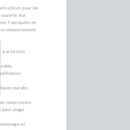
nt utilisés pour les
e ouverte leur
bler. Fabriquées en
sion dimensionnelle
 à la torsion.
onible.
utilisation
lliques que des
s de compression.
le pour usage
boulonnage ou