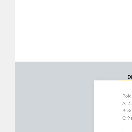
D
Poid
A: 2
B: 8
C: 9