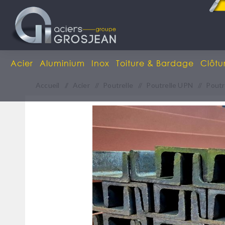
Acier
Aluminium
Inox
Toiture & Bardage
Clôtu
Accueil
/
Acier
/
Poutrelle
/
Poutrelle UPN
/
Poutr