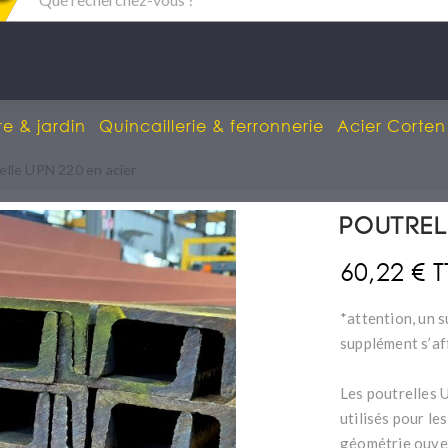
re & jardin
Quincaillerie & ferronnerie
Acier Corten
elle UPN 220 en acier
Poutrel
60,22 € 
*attention, un s
supplément s’af
Les poutrelles 
utilisés pour le
géométrie ouver