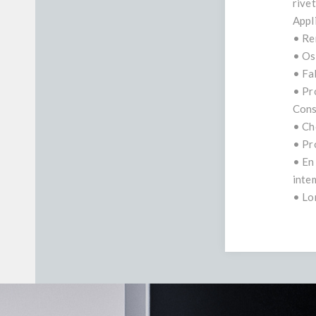
rive
Appl
• Re
• Os
• Fa
• Pr
Conse
• Ch
• Pr
• En
inte
• Lor