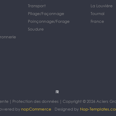
Transport
La Louvière
Pilage/Façonnage
Tournai
e
Poinçonnage/Forage
France
Soudure
rronnerie
vente
｜
Protection des données
｜
Copyright © 2026 Aciers Gros
owered by
nopCommerce
Designed by
Nop-Templates.c