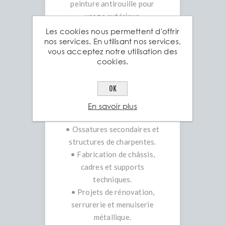
peinture antirouille pour
usage extérieur.
• Facilité d’assemblage :
Les cookies nous permettent d'offrir
nos services. En utilisant nos services,
compatibles avec les
vous acceptez notre utilisation des
fixations par soudure,
cookies.
boulonnage ou rivetage.
Applications courantes
OK
• Renforts de murs,
linteaux et encadrements
En savoir plus
métalliques.
• Ossatures secondaires et
structures de charpentes.
• Fabrication de châssis,
cadres et supports
techniques.
• Projets de rénovation,
serrurerie et menuiserie
métallique.