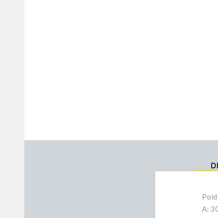
D
Poid
A: 3