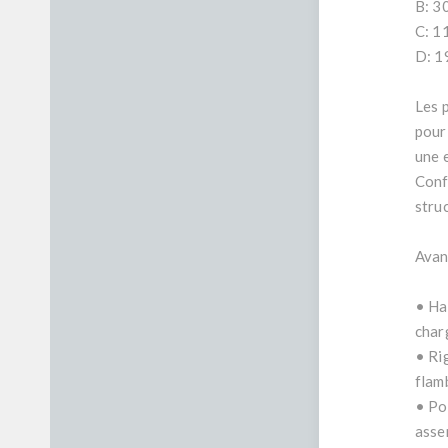
B: 3
C: 1
D: 1
Les 
pour
une 
Conf
stru
Avan
• Ha
char
• Rig
flam
• Po
asse