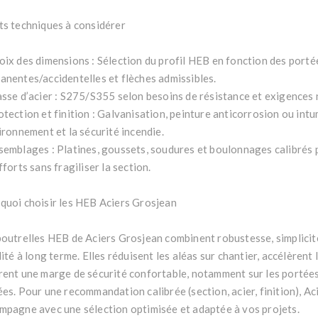
ts techniques à considérer
oix des dimensions : Sélection du profil HEB en fonction des porté
anentes/accidentelles et flèches admissibles.
asse d’acier : S275/S355 selon besoins de résistance et exigences
otection et finition : Galvanisation, peinture anticorrosion ou int
ironnement et la sécurité incendie.
semblages : Platines, goussets, soudures et boulonnages calibrés
fforts sans fragiliser la section.
quoi choisir les HEB Aciers Grosjean
poutrelles HEB de Aciers Grosjean combinent robustesse, simplicit
lité à long terme. Elles réduisent les aléas sur chantier, accélèrent 
rent une marge de sécurité confortable, notamment sur les portées
ées. Pour une recommandation calibrée (section, acier, finition), A
mpagne avec une sélection optimisée et adaptée à vos projets.