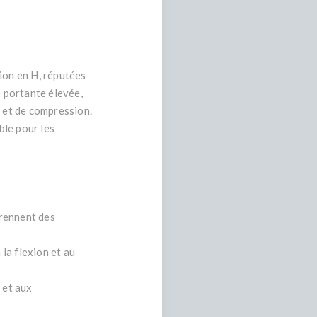
ion en H, réputées
é portante élevée,
n et de compression.
ble pour les
prennent des
 la flexion et au
 et aux