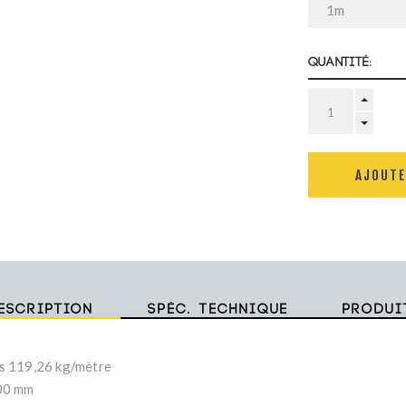
Quantité:
AJOUTE
escription
Spéc. technique
Produi
s 119,26 kg/mètre
00 mm