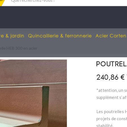
re & jardin
Quincaillerie & ferronnerie
Acier Corten
elle HEB 300 en acier
Poutrel
240,86 €
*attention, un s
supplément s’af
Les poutrelles 
projets de const
stabilité.