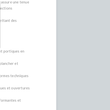
n assure une tenue
tections
ettant des
et portiques en
 plancher et
formes techniques
ques et ouvertures
rformantes et