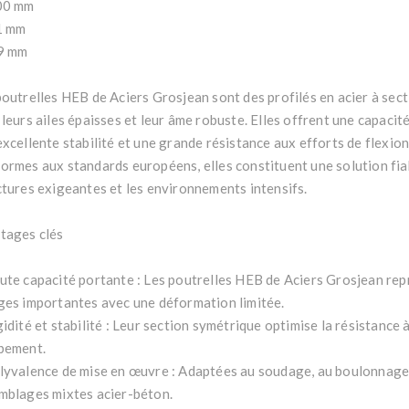
00 mm
1 mm
9 mm
poutrelles HEB de Aciers Grosjean sont des profilés en acier à sect
 leurs ailes épaisses et leur âme robuste. Elles offrent une capacit
excellente stabilité et une grande résistance aux efforts de flexio
ormes aux standards européens, elles constituent une solution fia
ctures exigeantes et les environnements intensifs.
tages clés
ute capacité portante : Les poutrelles HEB de Aciers Grosjean re
ges importantes avec une déformation limitée.
idité et stabilité : Leur section symétrique optimise la résistance à
bement.
lyvalence de mise en œuvre : Adaptées au soudage, au boulonnage
mblages mixtes acier-béton.