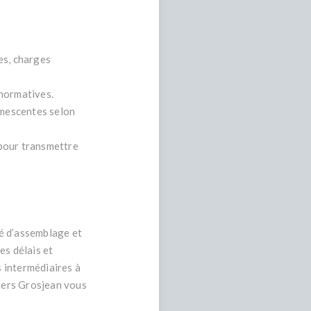
es, charges
 normatives.
umescentes selon
 pour transmettre
é d’assemblage et
les délais et
 intermédiaires à
ciers Grosjean vous