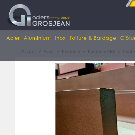
Acier
Aluminium
Inox
Toiture & Bardage
Clôtu
Accueil
/
Acier
/
Poutrelle
/
Poutrelle HEB
/
Poutr