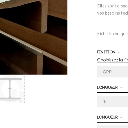
Elles sont dispo
vos besoins tec
Fiche technique
Finition
*
Choisissez la fi
Longueur
*
Longueur
*