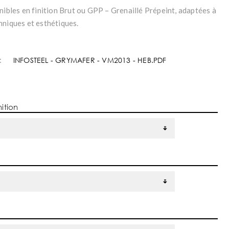
nibles en finition Brut ou GPP – Grenaillé Prépeint, adaptées à
hniques et esthétiques.
:
INFOSTEEL - GRYMAFER - VM2013 - HEB.PDF
nition