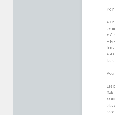
Poin
• Ch
perm
• Cl
• Pr
l’env
• As
les e
Pour
Les 
fiabi
assu
élev
acco