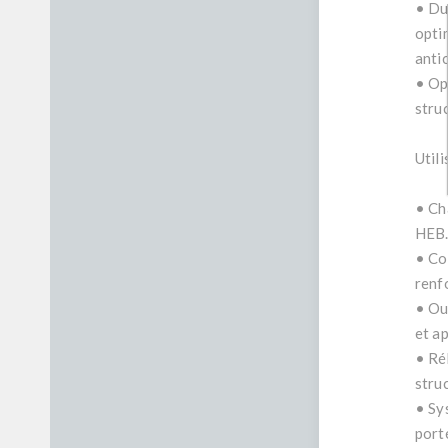
• Du
opti
anti
• Op
stru
Util
• Ch
HEB
• Con
renf
• Ou
et a
• Ré
struc
• Sy
port