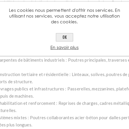
rabilité et sécurité : L’acier de qualité proposé par Aciers Grosjea
male aux contraintes mécaniques et une compatibilité avec les pro
Les cookies nous permettent d'offrir nos services. En
utilisant nos services, vous acceptez notre utilisation
corrosion.
des cookies.
timisation économique : Excellent ratio poids/performances, perm
ctures plus légères et rapides à monter.
OK
isations courantes
En savoir plus
arpentes de bâtiments industriels : Poutres principales, traverses 
.
struction tertiaire et résidentielle : Linteaux, solives, poutres de
orts de structure.
vrages publics et infrastructures : Passerelles, mezzanines, plate
ppuis de machines.
habilitation et renforcement : Reprises de charges, cadres métalli
turelles.
stèmes mixtes : Poutres collaborantes acier-béton pour dalles pe
ées plus longues.