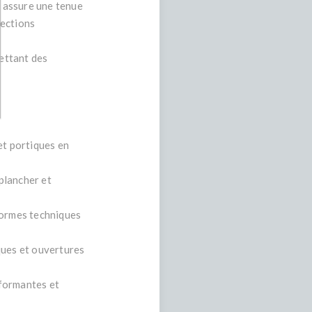
n assure une tenue
tections
ettant des
et portiques en
 plancher et
formes techniques
ques et ouvertures
rformantes et