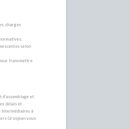
es, charges
 normatives.
umescentes selon
 pour transmettre
é d’assemblage et
les délais et
 intermédiaires à
ciers Grosjean vous