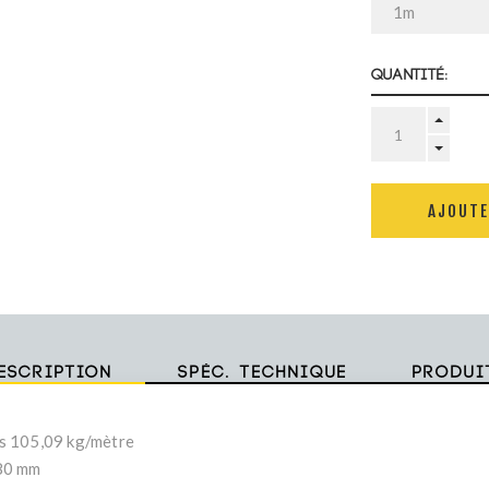
Quantité:
AJOUTE
escription
Spéc. technique
Produi
s 105,09 kg/mètre
80 mm