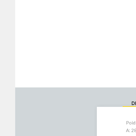
D
Poid
A: 2