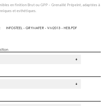
nibles en finition Brut ou GPP – Grenaillé Prépeint, adaptées à
hniques et esthétiques.
:
INFOSTEEL - GRYMAFER - VM2013 - HEB.PDF
nition