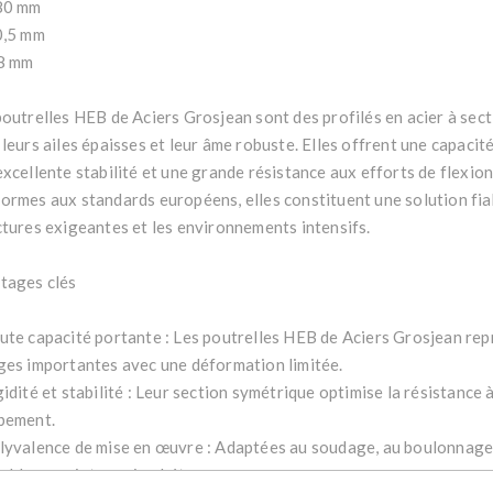
80 mm
0,5 mm
8 mm
poutrelles HEB de Aciers Grosjean sont des profilés en acier à sect
 leurs ailes épaisses et leur âme robuste. Elles offrent une capacit
excellente stabilité et une grande résistance aux efforts de flexio
ormes aux standards européens, elles constituent une solution fia
ctures exigeantes et les environnements intensifs.
tages clés
ute capacité portante : Les poutrelles HEB de Aciers Grosjean re
ges importantes avec une déformation limitée.
idité et stabilité : Leur section symétrique optimise la résistance à
bement.
lyvalence de mise en œuvre : Adaptées au soudage, au boulonnage
mblages mixtes acier-béton.