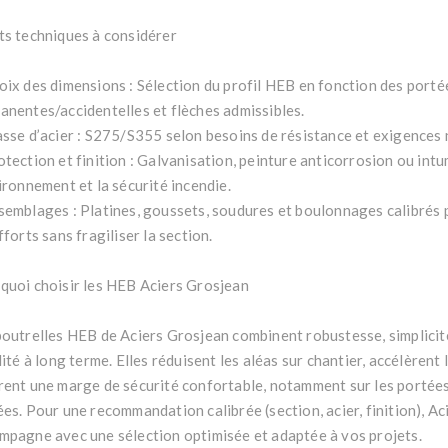
ts techniques à considérer
oix des dimensions : Sélection du profil HEB en fonction des porté
anentes/accidentelles et flèches admissibles.
asse d’acier : S275/S355 selon besoins de résistance et exigences
otection et finition : Galvanisation, peinture anticorrosion ou int
ironnement et la sécurité incendie.
semblages : Platines, goussets, soudures et boulonnages calibrés
fforts sans fragiliser la section.
quoi choisir les HEB Aciers Grosjean
poutrelles HEB de Aciers Grosjean combinent robustesse, simplicit
lité à long terme. Elles réduisent les aléas sur chantier, accélèrent 
rent une marge de sécurité confortable, notamment sur les portées
ées. Pour une recommandation calibrée (section, acier, finition), A
mpagne avec une sélection optimisée et adaptée à vos projets.