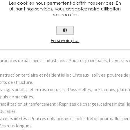
rabilité et sécurité : L’acier de qualité proposé par Aciers Grosjea
Les cookies nous permettent d'offrir nos services. En
utilisant nos services, vous acceptez notre utilisation
male aux contraintes mécaniques et une compatibilité avec les pro
des cookies.
corrosion.
timisation économique : Excellent ratio poids/performances, perm
OK
ctures plus légères et rapides à monter.
En savoir plus
isations courantes
arpentes de bâtiments industriels : Poutres principales, traverses 
.
struction tertiaire et résidentielle : Linteaux, solives, poutres de
orts de structure.
vrages publics et infrastructures : Passerelles, mezzanines, plate
ppuis de machines.
habilitation et renforcement : Reprises de charges, cadres métalli
turelles.
stèmes mixtes : Poutres collaborantes acier-béton pour dalles pe
ées plus longues.