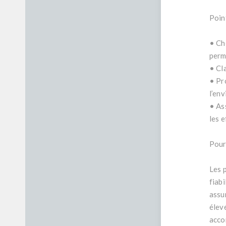
Poin
• Ch
perm
• Cl
• Pr
l’env
• As
les e
Pour
Les 
fiabi
assu
élev
acco