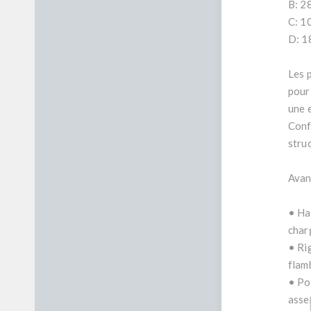
B: 2
C: 1
D: 1
Les 
pour
une 
Conf
stru
Avan
• Ha
char
• Rig
flam
• Po
asse