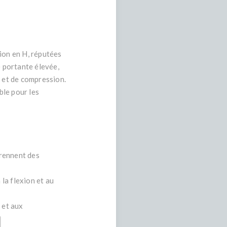
ion en H, réputées
é portante élevée,
n et de compression.
ble pour les
prennent des
 la flexion et au
 et aux