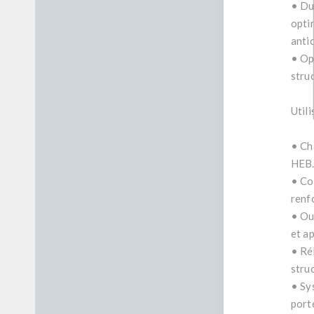
• Du
opti
anti
• Op
stru
Util
• Ch
HEB
• Con
renf
• Ou
et a
• Ré
struc
• Sy
port