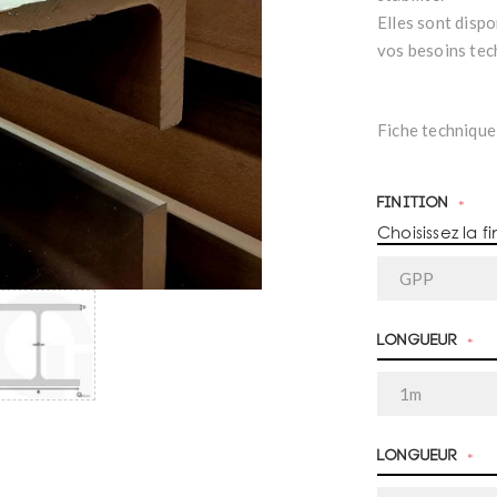
Elles sont dispo
vos besoins tec
Fiche technique
Finition
*
Choisissez la fi
Longueur
*
Longueur
*