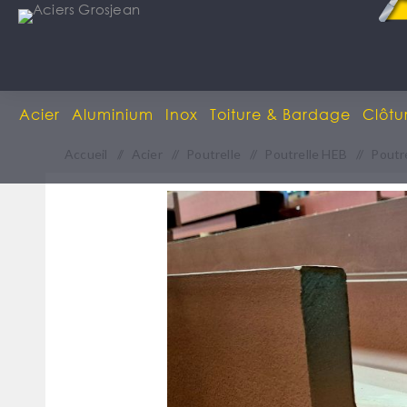
Acier
Aluminium
Inox
Toiture & Bardage
Clôtu
Accueil
/
Acier
/
Poutrelle
/
Poutrelle HEB
/
Poutr