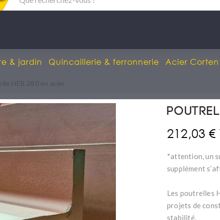
re & jardin
Quincaillerie & ferronnerie
Acier Corten
elle HEB 280 en acier
Poutrel
212,03 €
*attention, un s
supplément s’af
Les poutrelles 
projets de const
stabilité.