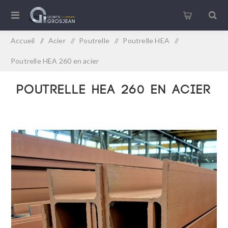
Accueil
/
Acier
/
Poutrelle
/
Poutrelle HEA
/
Poutrelle HEA 260 en acier
Poutrelle HEA 260 en acier