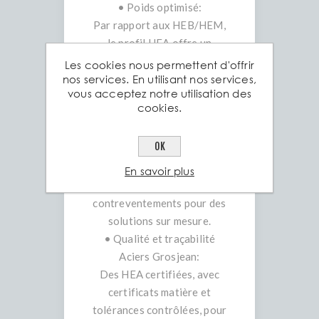
• Poids optimisé:
Par rapport aux HEB/HEM,
le profil HEA offre un
compromis robuste/léger,
Les cookies nous permettent d'offrir
réduisant les coûts de
nos services. En utilisant nos services,
vous acceptez notre utilisation des
transport et de levage.
cookies.
• Polyvalence
d’assemblage:
OK
Faciles à souder, boulonner
et intégrer avec plaques,
En savoir plus
cornières et
contreventements pour des
solutions sur mesure.
• Qualité et traçabilité
Aciers Grosjean:
Des HEA certifiées, avec
certificats matière et
tolérances contrôlées, pour