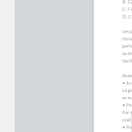
B: 2
C: 7
D: 1
Les p
rési
perf
se di
facil
Avan
• Ex
La gé
en m
• Po
Par 
coût
• Po