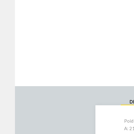
D
Poid
A: 2