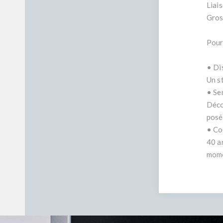
Liai
Gros
Pour
• Di
Un s
• Se
Déco
posé
• Co
40 a
mome