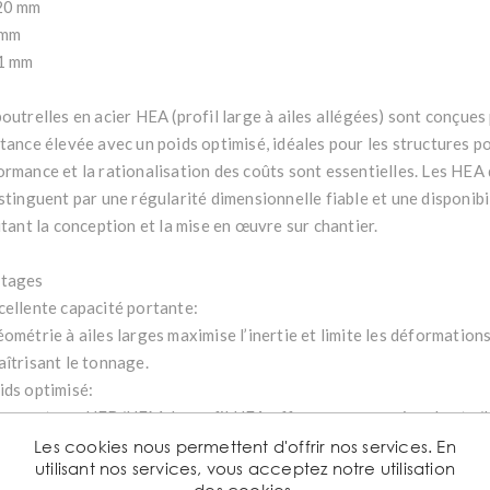
20 mm
 mm
1 mm
outrelles en acier HEA (profil large à ailes allégées) sont conçues
stance élevée avec un poids optimisé, idéales pour les structures p
ormance et la rationalisation des coûts sont essentielles. Les HEA
stinguent par une régularité dimensionnelle fiable et une disponibil
itant la conception et la mise en œuvre sur chantier.
tages
cellente capacité portante:
ométrie à ailes larges maximise l’inertie et limite les déformation
aîtrisant le tonnage.
ids optimisé:
rapport aux HEB/HEM, le profil HEA offre un compromis robuste/lé
s de transport et de levage.
Les cookies nous permettent d'offrir nos services. En
utilisant nos services, vous acceptez notre utilisation
lyvalence d’assemblage:
des cookies.