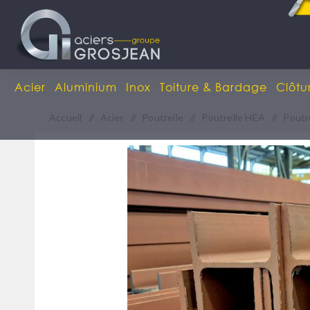
Acier
Aluminium
Inox
Toiture & Bardage
Clôtu
Accueil
/
Acier
/
Poutrelle
/
Poutrelle HEA
/
Poutr