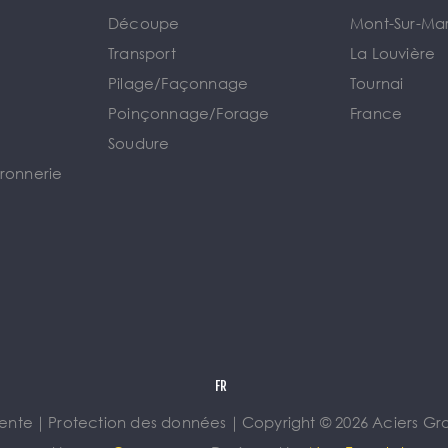
Découpe
Mont-Sur-Ma
Transport
La Louvière
Pilage/Façonnage
Tournai
e
Poinçonnage/Forage
France
Soudure
rronnerie
vente
｜
Protection des données
｜
Copyright © 2026 Aciers Gros