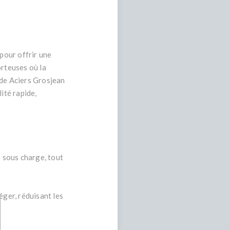
 pour offrir une
orteuses où la
 de Aciers Grosjean
ité rapide,
s sous charge, tout
ger, réduisant les