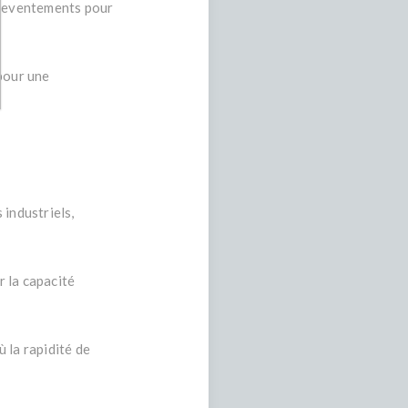
ntreventements pour
 pour une
 industriels,
 la capacité
 la rapidité de