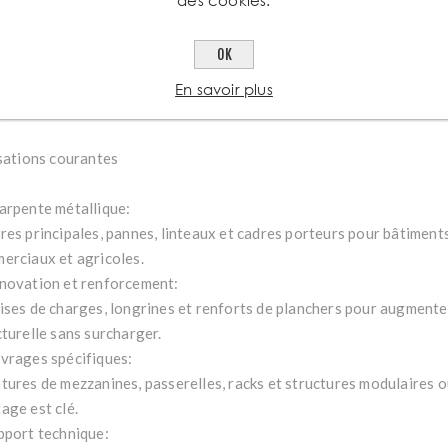
les à souder, boulonner et intégrer avec plaques, cornières et co
solutions sur mesure.
OK
alité et traçabilité Aciers Grosjean:
HEA certifiées, avec certificats matière et tolérances contrôlées,
En savoir plus
ormité sans surprise.
isations courantes
arpente métallique:
res principales, pannes, linteaux et cadres porteurs pour bâtiments
erciaux et agricoles.
novation et renforcement:
ises de charges, longrines et renforts de planchers pour augmenter
cturelle sans surcharger.
vrages spécifiques:
tures de mezzanines, passerelles, racks et structures modulaires où
age est clé.
pport technique: