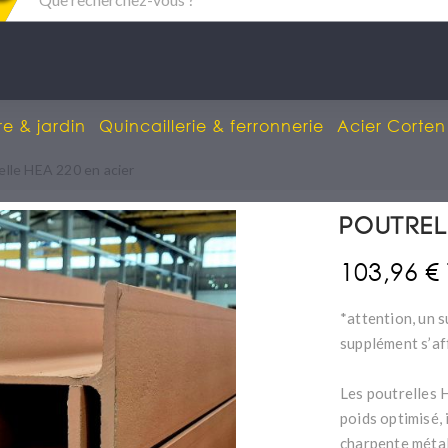
re & jardin
Quincaillerie & ferronnerie
Acier Corten
elle HEA 220 en acier
Poutrel
103,96 €
*attention, un s
supplément s’af
Les poutrelles 
poids optimisé, 
charpente métal