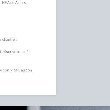
ec HEA de Aciers
e chantier.
timiser votre coût
e bon profil, au bon