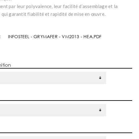
uent par leur polyvalence, leur facilité d’assemblage et la
e qui garantit fiabilité et rapidité de mise en œuvre.
:
INFOSTEEL - GRYMAFER - VM2013 - HEA.PDF
nition