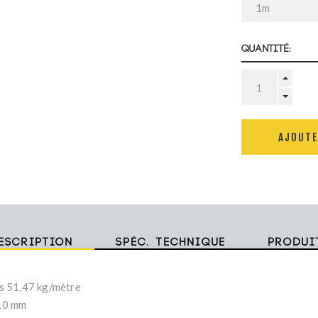
Quantité:
AJOUTE
escription
Spéc. technique
Produi
s 51,47 kg/mètre
10 mm