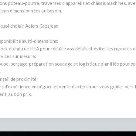
sons poteau–poutre, traverses d’appareils et châssis machines, av
jean dimensionnées au besoin.
quoi choisir Aciers Grosjean
sponibilité multi-dimensions:
tock étendu de HEA pour réduire vos délais et éviter les ruptures d
rvices sur mesure:
upe, perçage, préparation soudage et logistique planifiée pour op
.
nseil de proximité:
ns d’expérience en négoce et vente d’aciers pour vous guider vers l
nt, au bon prix.