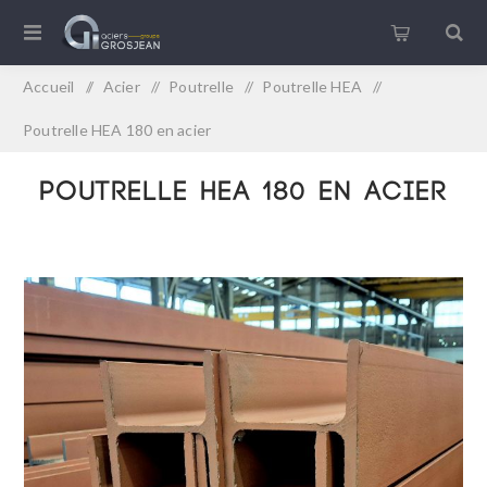
Accueil
/
Acier
/
Poutrelle
/
Poutrelle HEA
/
Poutrelle HEA 180 en acier
Poutrelle HEA 180 en acier