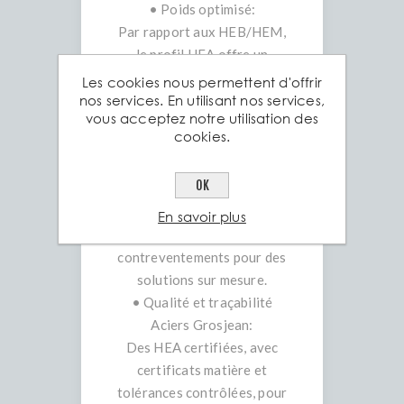
• Poids optimisé:
Par rapport aux HEB/HEM,
le profil HEA offre un
compromis robuste/léger,
Les cookies nous permettent d'offrir
réduisant les coûts de
nos services. En utilisant nos services,
vous acceptez notre utilisation des
transport et de levage.
cookies.
• Polyvalence
d’assemblage:
OK
Faciles à souder, boulonner
et intégrer avec plaques,
En savoir plus
cornières et
contreventements pour des
solutions sur mesure.
• Qualité et traçabilité
Aciers Grosjean:
Des HEA certifiées, avec
certificats matière et
tolérances contrôlées, pour