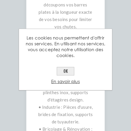
découpons vos barres
plates à la longueur exacte
de vos besoins pour limiter
vos chutes.
Les cookies nous permettent d'offrir
Exemples d'applications
nos services. En utilisant nos services,
• Serrurerie & Ferronnerie :
vous acceptez notre utilisation des
cookies.
Poteaux de garde-corps,
lisses de protection,
renforts de portails.
OK
• Aménagement intérieur :
En savoir plus
Crédences de cuisine,
plinthes inox, supports
d'étagères design.
• Industrie : Pièces d'usure,
brides de fixation, supports
de tuyauterie.
• Bricolage & Rénovation :