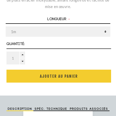
de plats en acier inoxydable, alliant longévité et facilité de
mise en œuvre.
Longueur
*
Quantité:
AJOUTER AU PANIER
Description
Spéc. technique
Produits associés