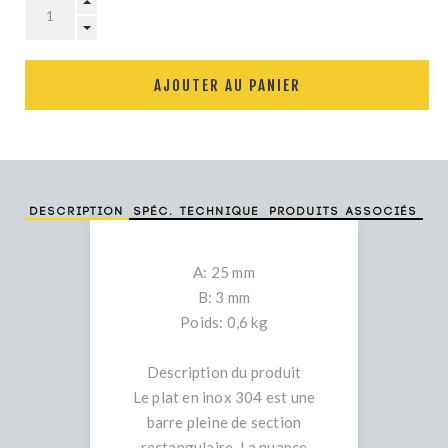
AJOUTER AU PANIER
Description
Spéc. technique
Produits associés
A: 25 mm
B: 3 mm
Poids: 0,6 kg
Description du produit
Le plat en inox 304 est une
barre pleine de section
rectangulaire. La nuance