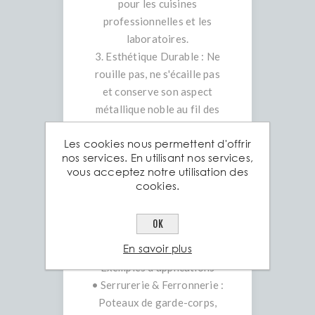
pour les cuisines
professionnelles et les
laboratoires.
3. Esthétique Durable : Ne
rouille pas, ne s'écaille pas
et conserve son aspect
métallique noble au fil des
années.
Les cookies nous permettent d'offrir
4. Service Sur-Mesure :
nos services. En utilisant nos services,
Chez Aciers Grosjean, nous
vous acceptez notre utilisation des
découpons vos barres
cookies.
plates à la longueur exacte
de vos besoins pour limiter
OK
vos chutes.
En savoir plus
Exemples d'applications
• Serrurerie & Ferronnerie :
Poteaux de garde-corps,