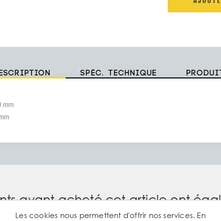
AJOUTE
escription
Spéc. technique
Produi
0 mm
 mm
ents ayant acheté cet article ont ég
Les cookies nous permettent d'offrir nos services. En