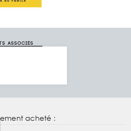
R AU PANIER
ts associés
alement acheté :