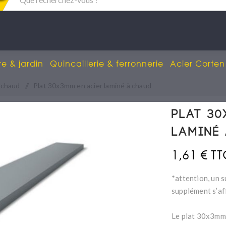
re & jardin
Quincaillerie & ferronnerie
Acier Corten
à chaud
/
Plat 30x3mm en acier laminé à chaud
Plat 30
laminé
1,61 € T
*attention, un s
supplément s’af
Le plat 30x3mm 