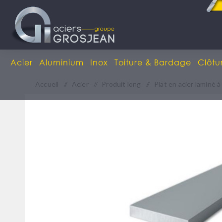
Acier
Aluminium
Inox
Toiture & Bardage
Clôtu
Accueil
/
Acier
/
Produit long
/
Plat en acier laminé 