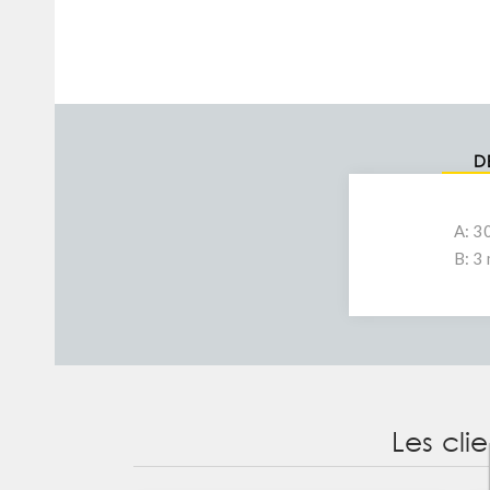
D
A: 3
B: 3
Les cli