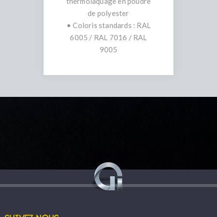
thermolaquage en poudre
de polyester
• Coloris standards : RAL
6005 / RAL 7016 / RAL
9005