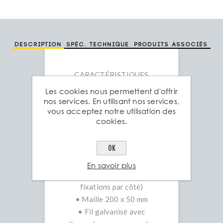
Description
Spéc. technique
Produits associés
CARACTÉRISTIQUES
TECHNIQUES
Les cookies nous permettent d'offrir
• Epaisseur du fil
nos services. En utilisant nos services,
vous acceptez notre utilisation des
horizontal Approx. 5 mm
cookies.
• Epaisseur du fil vertical
Approx. 5 mm
OK
• Largeur 2m505
• Hauteur
En savoir plus
- 1,930 x 2,505 (3 plis – 4
fixations par côté)
• Maille 200 x 50 mm
• Fil galvanisé avec