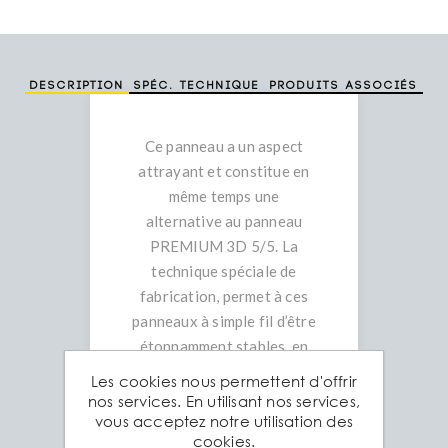
Description
Spéc. technique
Produits associés
Ce panneau a un aspect
attrayant et constitue en
même temps une
alternative au panneau
PREMIUM 3D 5/5. La
technique spéciale de
fabrication, permet à ces
panneaux à simple fil d’être
étonnamment stables, en
dépit de leur poids réduit.
Les cookies nous permettent d'offrir
Le panneau Medium 3D 5/4
nos services. En utilisant nos services,
vous acceptez notre utilisation des
est idéal pour les
cookies.
lotissements résidentiels et