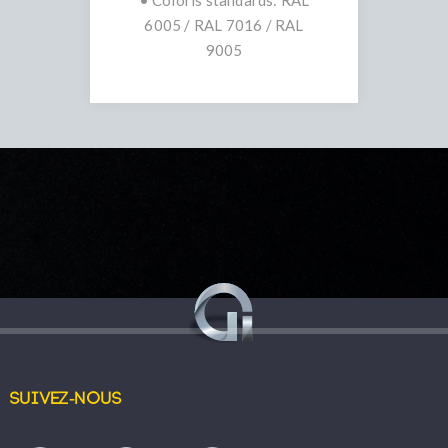
• Coloris standards: RAL
6005 / RAL 7016 / RAL
9005
Suivez-nous