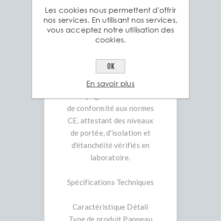
Les cookies nous permettent d'offrir
60, 80, 100 mm selon le
nos services. En utilisant nos services,
modèle spécifique) et de
vous acceptez notre utilisation des
revêtements pour s'adapter
cookies.
à vos exigences
architecturales.
OK
• Certification Qualité :
En savoir plus
Chaque panneau est
accompagné d'un certificat
de conformité aux normes
CE, attestant des niveaux
de portée, d'isolation et
d'étanchéité vérifiés en
laboratoire.
Spécifications Techniques
Caractéristique Détail
Type de produit Panneau