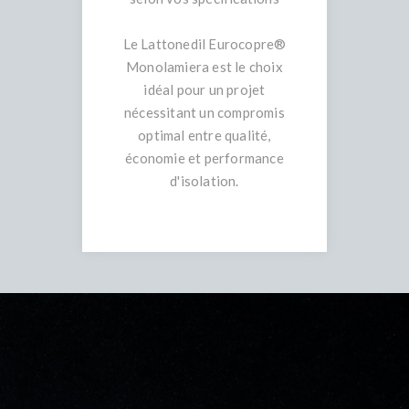
Le Lattonedil Eurocopre®
Monolamiera est le choix
idéal pour un projet
nécessitant un compromis
optimal entre qualité,
économie et performance
d'isolation.