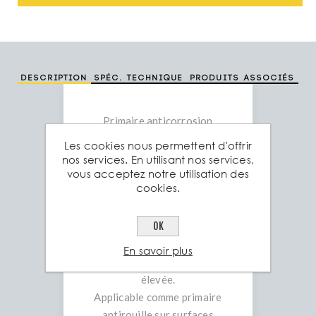
Description
Spéc. technique
Produits associés
Primaire anticorrosion
mono composant à séchage
Les cookies nous permettent d'offrir
rapide pigmenté au
nos services. En utilisant nos services,
vous acceptez notre utilisation des
phosphate de zinc.
cookies.
Haute teneur en agent
anticorrosion et libre de
OK
chromate.
Facile à appliquer. Bon
En savoir plus
séchage à température peu
élevée.
Applicable comme primaire
antirouille sur surfaces