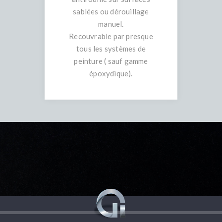
sablées ou dérouillage
manuel.
Recouvrable par presque
tous les systèmes de
peinture ( sauf gamme
époxydique).