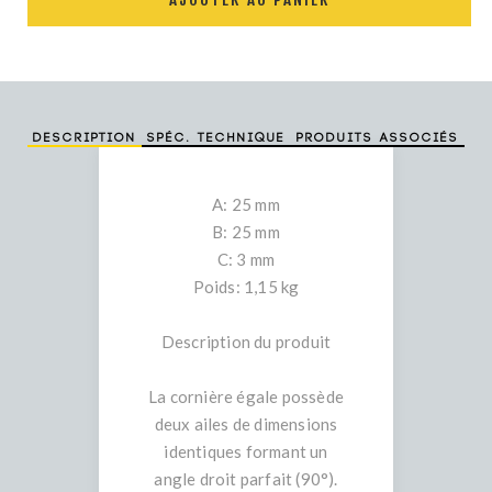
Description
Spéc. technique
Produits associés
A: 25 mm
B: 25 mm
C: 3 mm
Poids: 1,15 kg
Description du produit
La cornière égale possède
deux ailes de dimensions
identiques formant un
angle droit parfait (90°).