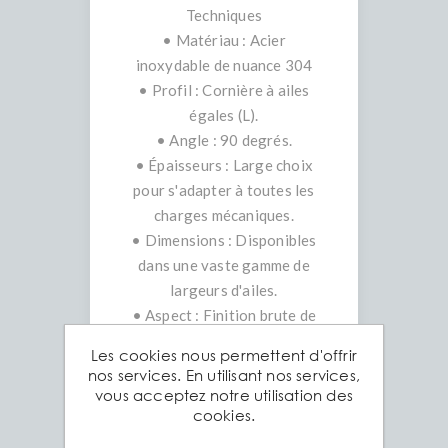
Techniques
• Matériau : Acier
inoxydable de nuance 304
• Profil : Cornière à ailes
égales (L).
• Angle : 90 degrés.
• Épaisseurs : Large choix
pour s'adapter à toutes les
charges mécaniques.
• Dimensions : Disponibles
dans une vaste gamme de
largeurs d'ailes.
• Aspect : Finition brute de
laminage ou brossée.
Les cookies nous permettent d'offrir
nos services. En utilisant nos services,
Les avantages de la
vous acceptez notre utilisation des
cookies.
cornière Aciers Grosjean
1. Polyvalence Totale : Sa