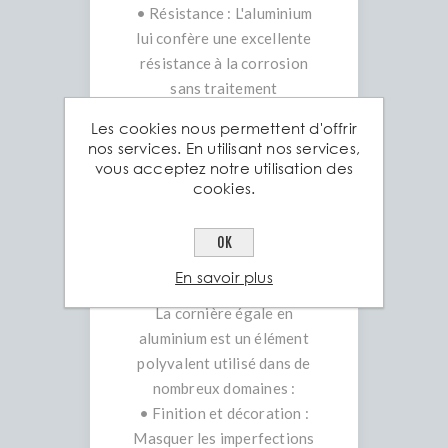
• Résistance : L'aluminium
lui confère une excellente
résistance à la corrosion
sans traitement
supplémentaire, ce qui la
Les cookies nous permettent d'offrir
rend adaptée aux
nos services. En utilisant nos services,
environnements intérieurs
vous acceptez notre utilisation des
cookies.
et extérieurs. Elle est
également légère, mais
offre une bonne rigidité.
OK
En savoir plus
Utilisations Courantes
La cornière égale en
aluminium est un élément
polyvalent utilisé dans de
nombreux domaines :
• Finition et décoration :
Masquer les imperfections