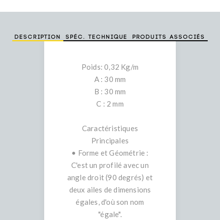
Description
Spéc. technique
Produits associés
Poids: 0,32 Kg/m
A : 30 mm
B : 30 mm
C : 2 mm
Caractéristiques
Principales
• Forme et Géométrie :
C'est un profilé avec un
angle droit (90 degrés) et
deux ailes de dimensions
égales, d'où son nom
"égale".