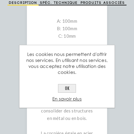
Description
Spéc. technique
Produits associés
A: 100mm
B: 100mm
C: 10mm
La cornière égale en acier
Les cookies nous permettent d'offrir
ou barre d’angle est un
nos services. En utilisant nos services,
vous acceptez notre utilisation des
profil en acier en forme de «
cookies.
L » dont les deux ailes ont
la même largeur.
OK
Elle est utilisée pour
En savoir plus
assembler, renforcer ou
consolider des structures
en métal ou en bois.
La cornière égale en acier