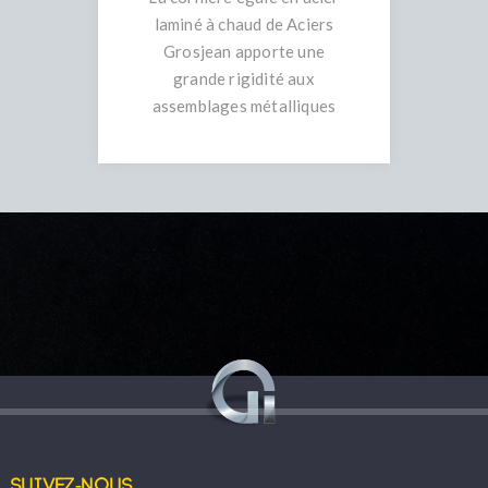
laminé à chaud de Aciers
Grosjean apporte une
grande rigidité aux
assemblages métalliques
Suivez-nous