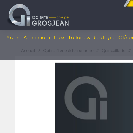
Acier
Aluminium
Inox
Toiture & Bardage
Clôtu
Accueil
/
Quincaillerie & ferronnerie
/
Quincaillerie
/