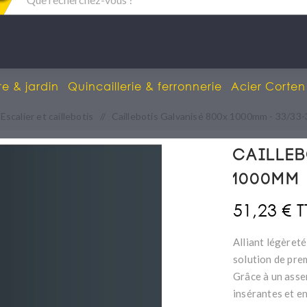
re & jardin
Quincaillerie & ferronnerie
Acier Corten
Escalier et caillebotis
/
Caillebotis Galvanisé 800x 1000mm - 33/33-
Cailleb
1000mm 
51,23 € 
Alliant légèreté
solution de pre
Grâce à un asse
insérantes et e