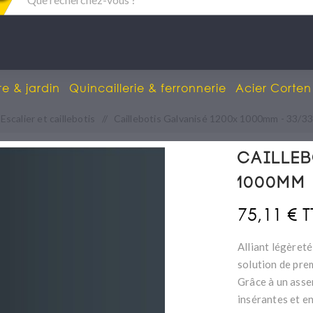
re & jardin
Quincaillerie & ferronnerie
Acier Corten
Escalier et caillebotis
/
Caillebotis Galvanisé 1200x 1000mm - 33/3
Cailleb
1000mm 
75,11 € 
Alliant légèreté
solution de pre
Grâce à un asse
insérantes et e