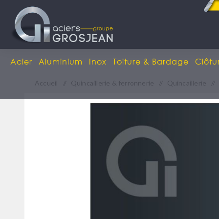
Acier
Aluminium
Inox
Toiture & Bardage
Clôtu
Accueil
/
Quincaillerie & ferronnerie
/
Quincaillerie
/