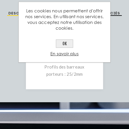
Les cookies nous permettent d'offrir
Description
Spéc. technique
Produits associés
nos services. En utilisant nos services,
vous acceptez notre utilisation des
cookies.
Spécifications:
OK
Mailles standards pour
barreaux porteurs : 70/70
En savoir plus
Profils des barreaux
porteurs : 25/2mm