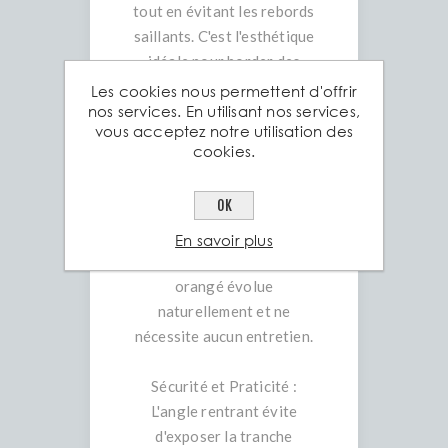
tout en évitant les rebords
saillants. C'est l'esthétique
idéale pour border des
massifs de fleurs ou des
Les cookies nous permettent d'offrir
nos services. En utilisant nos services,
zones de paillage.
vous acceptez notre utilisation des
cookies.
Acier Corten® Authentique
: Alliage auto-patinable
OK
(S355J0WP) qui développe
une couche protectrice
En savoir plus
d'oxyde. Sa teinte brun-
orangé évolue
naturellement et ne
nécessite aucun entretien.
Sécurité et Praticité :
L'angle rentrant évite
d'exposer la tranche